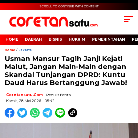
SCROLL TO CONTINUE WITH CONTENT
HOME
DAERAH
BISNIS
HUKRIM
PEMERINTAHAN
PE
/
Home
Jakarta
Usman Mansur Tagih Janji Kejati
Malut, Jangan Main-Main dengan
Skandal Tunjangan DPRD: Kuntu
Daud Harus Bertanggung Jawab!
Coretansatu.com
- Penulis Berita
Kamis, 28 Mei 2026 - 05:42