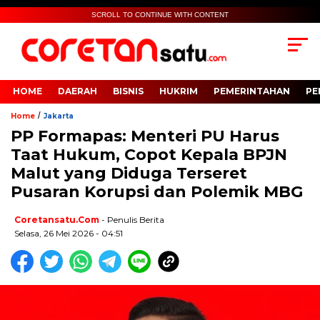
SCROLL TO CONTINUE WITH CONTENT
HOME
DAERAH
BISNIS
HUKRIM
PEMERINTAHAN
PE
/
Home
Jakarta
PP Formapas: Menteri PU Harus
Taat Hukum, Copot Kepala BPJN
Malut yang Diduga Terseret
Pusaran Korupsi dan Polemik MBG
Coretansatu.com
- Penulis Berita
Selasa, 26 Mei 2026 - 04:51