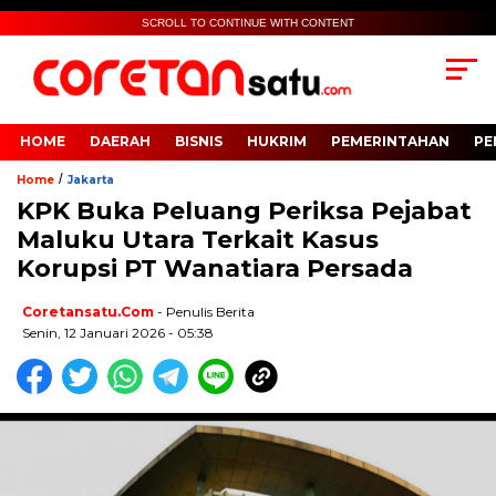
SCROLL TO CONTINUE WITH CONTENT
HOME
DAERAH
BISNIS
HUKRIM
PEMERINTAHAN
PE
/
Home
Jakarta
KPK Buka Peluang Periksa Pejabat
Maluku Utara Terkait Kasus
Korupsi PT Wanatiara Persada
Coretansatu.com
- Penulis Berita
Senin, 12 Januari 2026 - 05:38