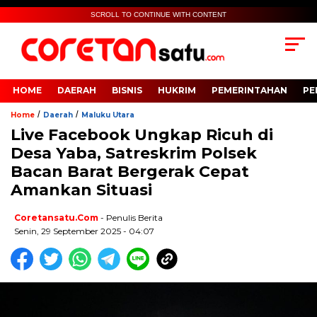
SCROLL TO CONTINUE WITH CONTENT
HOME
DAERAH
BISNIS
HUKRIM
PEMERINTAHAN
PE
/
/
Home
Daerah
Maluku Utara
Live Facebook Ungkap Ricuh di
Desa Yaba, Satreskrim Polsek
Bacan Barat Bergerak Cepat
Amankan Situasi
Coretansatu.com
- Penulis Berita
Senin, 29 September 2025 - 04:07