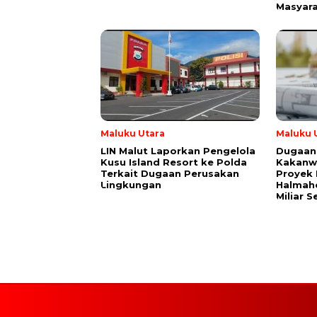
Masyar
Maluku Utara
Maluku 
LIN Malut Laporkan Pengelola
Dugaan
Kusu Island Resort ke Polda
Kakanwi
Terkait Dugaan Perusakan
Proyek 
Lingkungan
Halmahe
Miliar 