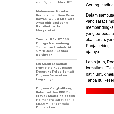
dan Dijual di Atas HET
Gerung, hadir
Muhammad Kasuba:
‎Dalam sambuta
Permukiman Baru Desa
Kawasi Wujud Cita-Cita
yang sarat simb
Awal Hilirisasi yang
Berpihak pada
membandingkan 
Masyarakat
yang berbeda a
akan turun, yan
Temuan BPK: PT JAS
Diduga Menambang
Panjat tebing i
Tanpa Izin Limbah, PA
GMNI Desak Satgas
ujarnya.
Bertindak
‎‎Lebih jauh, 
LIN Malut Laporkan
Pengelola Kusu Island
formalitas. “Pe
Resort ke Polda Terkait
batin untuk mel
Dugaan Perusakan
Lingkungan
Tanpa itu, kese
Dugaan Kongkalikong
Kakanwil dan PPK Malut,
Proyek Ruang Kelas MIN
Halmahera Barat Senilai
Rp3,6 Miliar Sengaja
Dimolorkan