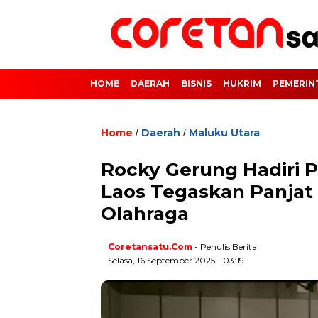
HOME
DAERAH
BISNIS
HUKRIM
PEMERIN
Home
Daerah
Maluku Utara
/
/
Rocky Gerung Hadiri 
Laos Tegaskan Panjat
Olahraga
Coretansatu.com
- Penulis Berita
Selasa, 16 September 2025 - 03:19