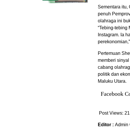
‎‎Sementara it
penuh Pemprov 
olahraga ini b
“Tebing-tebing 
Instagram. Ia 
perekonomian,
‎‎Pertemuan Sh
memberi sinyal 
cabang olahrag
politik dan eko
Maluku Utara.
Facebook C
Post Views:
21
Editor :
Admin 