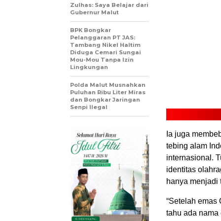
Zulhas: Saya Belajar dari
Gubernur Malut
BPK Bongkar
Pelanggaran PT JAS:
Tambang Nikel Haltim
Diduga Cemari Sungai
Mou-Mou Tanpa Izin
Lingkungan
Polda Malut Musnahkan
Puluhan Ribu Liter Miras
dan Bongkar Jaringan
Senpi Ilegal
‎‎Ia juga memb
tebing alam Ind
internasional. 
identitas olahr
hanya menjadi t
“Setelah emas 
tahu ada nama 