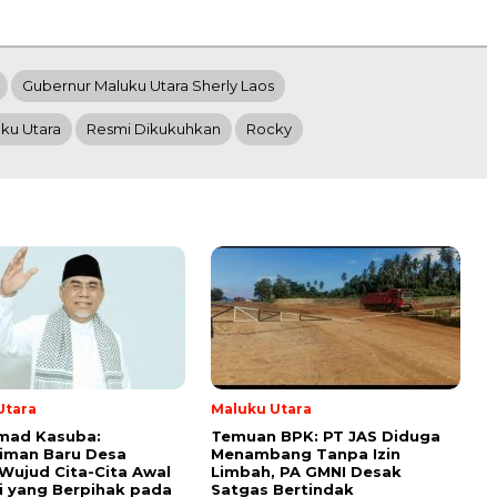
Gubernur Maluku Utara Sherly Laos
uku Utara
Resmi Dikukuhkan
Rocky
Utara
Maluku Utara
ad Kasuba:
Temuan BPK: PT JAS Diduga
iman Baru Desa
Menambang Tanpa Izin
Wujud Cita-Cita Awal
Limbah, PA GMNI Desak
asi yang Berpihak pada
Satgas Bertindak