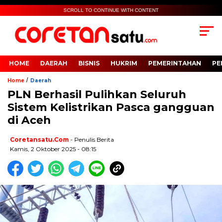
SCROLL TO CONTINUE WITH CONTENT
HOME
DAERAH
BISNIS
HUKRIM
PEMERINTAHAN
PE
/
Home
Daerah
PLN Berhasil Pulihkan Seluruh
Sistem Kelistrikan Pasca gangguan
di Aceh
Coretansatu.com
- Penulis Berita
Kamis, 2 Oktober 2025 - 08:15