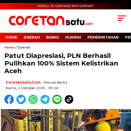
SCROLL TO CONTINUE WITH CONTENT
HOME
DAERAH
BISNIS
HUKRIM
PEMERINTAHAN
PE
/
Home
Daerah
Patut Diapresiasi, PLN Berhasil
Pulihkan 100% Sistem Kelistrikan
Aceh
Coretansatu.com
- Penulis Berita
Kamis, 2 Oktober 2025 - 09:06