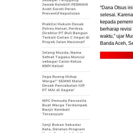
sebagai Tanggung
Jawab Kolektif: PERMAHI
“Dana Otsus ini
Aceh Soroti Peran
Preventif Kepolisian
selesai. Karen
kepada pemerin
Praktisi Hukum Desak
Polres Halsel, Periksa
berharap revis
Direktur PT Buli Bangun
waktu,” ujar Mu
Terkait Galian C Ilegal di
Proyek Jalan Nasional!
Banda Aceh, Se
Jelang Musda, Nama
Sefnat Tagaku Muncul
sebagai Calon Ketua
KNPI Halsel
Jaga Ruang Hidup
Warga!” SEMMI Malut
Desak Pencabutan IUP
PT MAI di Sagea!
MPC Pemuda Pancasila
Buat Warga Terdampak
Banjir Kembali
Tersenyum
Janji Bukan Sekadar
Kata, Deretan Program