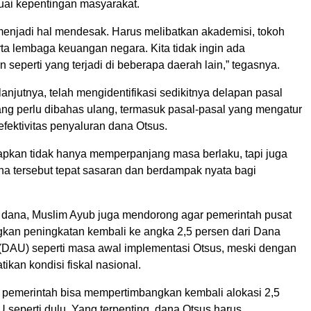
suai kepentingan masyarakat.
njadi hal mendesak. Harus melibatkan akademisi, tokoh
ta lembaga keuangan negara. Kita tidak ingin ada
seperti yang terjadi di beberapa daerah lain,” tegasnya.
anjutnya, telah mengidentifikasi sedikitnya delapan pasal
g perlu dibahas ulang, termasuk pasal-pasal yang mengatur
 efektivitas penyaluran dana Otsus.
rapkan tidak hanya memperpanjang masa berlaku, tapi juga
a tersebut tepat sasaran dan berdampak nyata bagi
n dana, Muslim Ayub juga mendorong agar pemerintah pusat
an peningkatan kembali ke angka 2,5 persen dari Dana
DAU) seperti masa awal implementasi Otsus, meski dengan
ikan kondisi fiskal nasional.
 pemerintah bisa mempertimbangkan kembali alokasi 2,5
 seperti dulu. Yang terpenting, dana Otsus harus