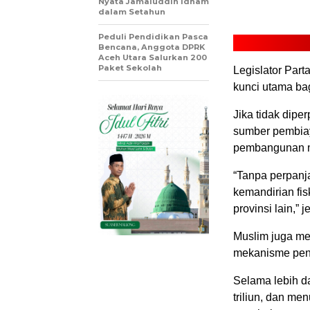
Nyata Jamaluddin Idham
dalam Setahun
Peduli Pendidikan Pasca
Bencana, Anggota DPRK
Aceh Utara Salurkan 200
Paket Sekolah
Legislator Part
kunci utama ba
Jika tidak dipe
sumber pembiay
pembangunan mul
“Tanpa perpanj
kemandirian fi
provinsi lain,” j
Muslim juga me
mekanisme pen
Selama lebih d
triliun, dan me