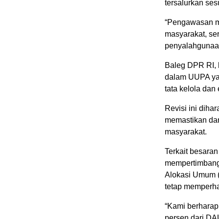
tersalurkan se
“Pengawasan me
masyarakat, ser
penyalahgunaan 
Baleg DPR RI, l
dalam UUPA yan
tata kelola dan
Revisi ini diha
memastikan dan
masyarakat.
Terkait besara
mempertimbangk
Alokasi Umum (
tetap memperhat
“Kami berharap
persen dari DAU