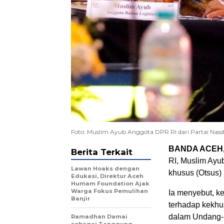
Foto: Muslim Ayub Anggota DPR RI dari Partai Nas
BANDA ACEH,
Berita Terkait
RI, Muslim Ayu
Lawan Hoaks dengan
khusus (Otsus)
Edukasi, Direktur Aceh
Humam Foundation Ajak
Warga Fokus Pemulihan
Ia menyebut, k
Banjir
terhadap kekh
dalam Undang-
Ramadhan Damai