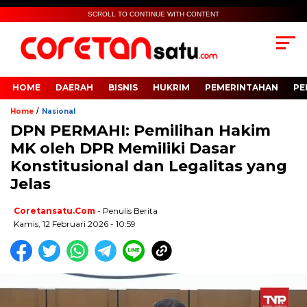
SCROLL TO CONTINUE WITH CONTENT
HOME
DAERAH
BISNIS
HUKRIM
PEMERINTAHAN
PE
/
Home
Nasional
DPN PERMAHI: Pemilihan Hakim
MK oleh DPR Memiliki Dasar
Konstitusional dan Legalitas yang
Jelas
Coretansatu.com
- Penulis Berita
Kamis, 12 Februari 2026 - 10:59