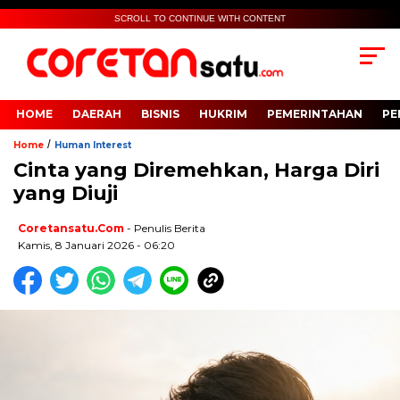
SCROLL TO CONTINUE WITH CONTENT
HOME
DAERAH
BISNIS
HUKRIM
PEMERINTAHAN
PE
/
Home
Human Interest
Cinta yang Diremehkan, Harga Diri
yang Diuji
Coretansatu.com
- Penulis Berita
Kamis, 8 Januari 2026 - 06:20