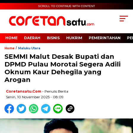
SCROLL TO CONTINUE WITH CONTENT
HOME
DAERAH
BISNIS
HUKRIM
PEMERINTAHAN
PE
/
Home
Maluku Utara
SEMMI Malut Desak Bupati dan
DPMD Pulau Morotai Segera Adili
Oknum Kaur Dehegila yang
Arogan
Coretansatu.com
- Penulis Berita
Senin, 10 November 2025 - 08:09