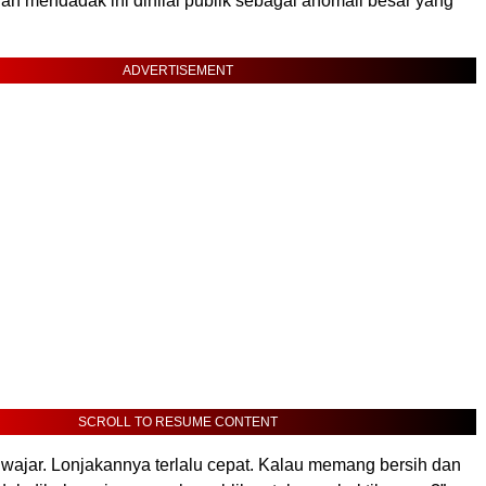
dan mendadak ini dinilai publik sebagai anomali besar yang
ADVERTISEMENT
SCROLL TO RESUME CONTENT
k wajar. Lonjakannya terlalu cepat. Kalau memang bersih dan