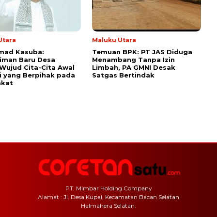
Utara
Maluku Utara
ad Kasuba:
Temuan BPK: PT JAS Diduga
iman Baru Desa
Menambang Tanpa Izin
Wujud Cita-Cita Awal
Limbah, PA GMNI Desak
asi yang Berpihak pada
Satgas Bertindak
akat
PT. Mimbar Holding Company
Alamat : Jl. Desa Kupal, Kecamatan Bacan Selatan
Halmahera Selatan.