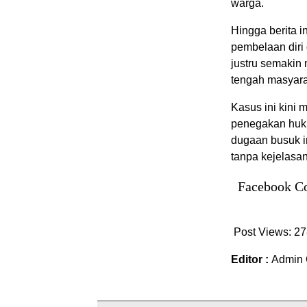
warga.
Hingga berita in
pembelaan diri
justru semakin
tengah masyara
Kasus ini kini 
penegakan huku
dugaan busuk in
tanpa kejelasan
Facebook C
Post Views:
27
Editor :
Admin 