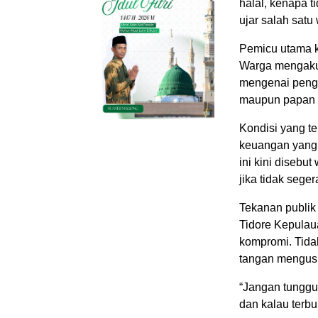
halal, kenapa 
ujar salah sat
Pemicu utama k
Warga mengaku 
mengenai peng
maupun papan 
Kondisi yang t
keuangan yang 
ini kini disebu
jika tidak sege
Tekanan publik 
Tidore Kepulaua
kompromi. Tida
tangan mengusut
“Jangan tunggu 
dan kalau terbu