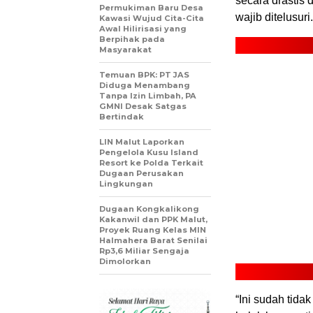
secara drastis 
Permukiman Baru Desa
wajib ditelusuri.
Kawasi Wujud Cita-Cita
Awal Hilirisasi yang
Berpihak pada
Masyarakat
Temuan BPK: PT JAS
Diduga Menambang
Tanpa Izin Limbah, PA
GMNI Desak Satgas
Bertindak
LIN Malut Laporkan
Pengelola Kusu Island
Resort ke Polda Terkait
Dugaan Perusakan
Lingkungan
Dugaan Kongkalikong
Kakanwil dan PPK Malut,
Proyek Ruang Kelas MIN
Halmahera Barat Senilai
Rp3,6 Miliar Sengaja
Dimolorkan
“Ini sudah tida