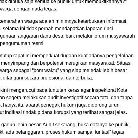
tidak dibuka saja semua ke publik untuk membuktikannya?”
u warga dengan nada tegas.
emarahan warga adalah minimnya keterbukaan informasi.
selama ini tidak pernah mendapatkan laporan rinci
gunaan anggaran dana desa, baik melalui forum musyawarah
pengumuman resmi.
ertutup rapat ini memperkuat dugaan kuat adanya pengelolaan
menyimpang dan berpotensi merugikan masyarakat. Situasi
t warga sebagai “bom waktu” yang siap meledak lebih besar
ra ditangani secara profesional dan terbuka.
kini mengerucut pada tuntutan keras agar Inspektorat Kota
n segera melakukan audit investigatif secara total dan tanpa
k hanya itu, aparat penegak hukum juga didorong turun
 indikasi tindak pidana korupsi yang terlihat sangat jelas.
gaduh lebih besar. Audit sekarang, buka datanya ke publik,
kti ada pelanggaran, proses hukum sampai tuntas!” tegas