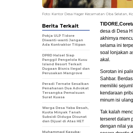
Foto: Kantor Desa Hager Kecamatan Oba Selatan, Ko
TIDORE,Coret
Berita Terkait
desa di Desa H
Pokja ULP Tidore
akhirnya mencu
Diwanti-wanti Jangan
Ada Kontraktor Titipan
selama ini terp
soal lonjakan a
DPRD Halsel Siap
akal.
Panggil Pengelola Kusu
Island Resort Terkait
Dugaan Bisnis Ilegal dan
Sorotan ini pa
Perusakan Mangrove
Sahbar. Berdas
Peradi Ternate Sesalkan
memiliki sejuml
Penahanan Dua Advokat
kendaraan prib
Tersangka Pemalsuan
Surat Kuasa
minum isi ulang
Warga Desa Yaba Resah,
Tak kalah menc
Kuota Minyak Tanah
Subsidi Diduga Disunat
terseret dalam
dan Dijual di Atas HET
dengan nilai ya
Muhammad Kasuba: