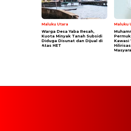
Maluku Utara
Maluku 
Warga Desa Yaba Resah,
Muhamm
Kuota Minyak Tanah Subsidi
Permuk
Diduga Disunat dan Dijual di
Kawasi 
Atas HET
Hiliris
Masyar