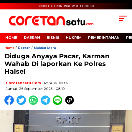
SCROLL TO CONTINUE WITH CONTENT
HOME
DAERAH
BISNIS
HUKRIM
PEMERINTAHAN
PE
/
/
Home
Daerah
Maluku Utara
Diduga Anyaya Pacar, Karman
Wahab Di laporkan Ke Polres
Halsel
Coretansatu.com
- Penulis Berita
Jumat, 26 September 2025 - 08:19