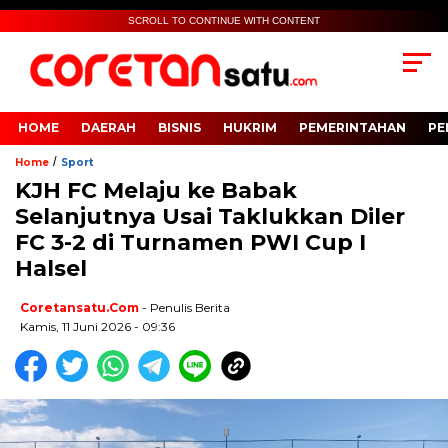
SCROLL TO CONTINUE WITH CONTENT
HOME
DAERAH
BISNIS
HUKRIM
PEMERINTAHAN
PE
/
Home
Sport
KJH FC Melaju ke Babak
Selanjutnya Usai Taklukkan Diler
FC 3-2 di Turnamen PWI Cup I
Halsel
Coretansatu.com
- Penulis Berita
Kamis, 11 Juni 2026 - 09:36