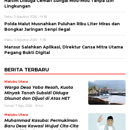
Haltim Diduga Cemari Sungai Mou-Mou Tanpa Izin
Lingkungan
Rabu, 5 Agustus 2026 - 14:18
Polda Malut Musnahkan Puluhan Ribu Liter Miras dan
Bongkar Jaringan Senpi Ilegal
Rabu, 5 Agustus 2026 - 11:36
Mansur Salahkan Aplikasi, Direktur Cansa Mitra Utama
Pegang Bukti Digital
BERITA TERBARU
Maluku Utara
Warga Desa Yaba Resah, Kuota
Minyak Tanah Subsidi Diduga
Disunat dan Dijual di Atas HET
Jumat, 7 Agu 2026 - 10:44
Maluku Utara
Muhammad Kasuba: Permukiman
Baru Desa Kawasi Wujud Cita-Cita