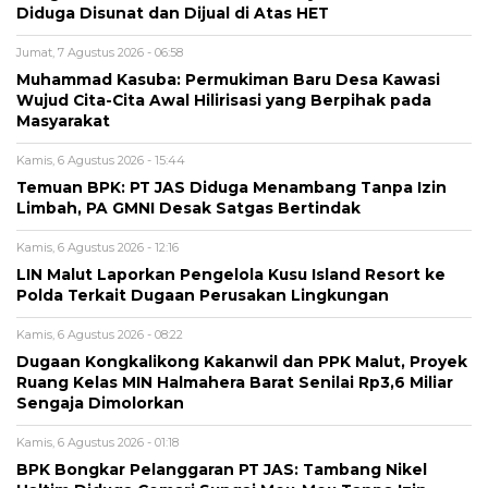
Diduga Disunat dan Dijual di Atas HET
Jumat, 7 Agustus 2026 - 06:58
Muhammad Kasuba: Permukiman Baru Desa Kawasi
Wujud Cita-Cita Awal Hilirisasi yang Berpihak pada
Masyarakat
Kamis, 6 Agustus 2026 - 15:44
Temuan BPK: PT JAS Diduga Menambang Tanpa Izin
Limbah, PA GMNI Desak Satgas Bertindak
Kamis, 6 Agustus 2026 - 12:16
LIN Malut Laporkan Pengelola Kusu Island Resort ke
Polda Terkait Dugaan Perusakan Lingkungan
Kamis, 6 Agustus 2026 - 08:22
Dugaan Kongkalikong Kakanwil dan PPK Malut, Proyek
Ruang Kelas MIN Halmahera Barat Senilai Rp3,6 Miliar
Sengaja Dimolorkan
Kamis, 6 Agustus 2026 - 01:18
BPK Bongkar Pelanggaran PT JAS: Tambang Nikel