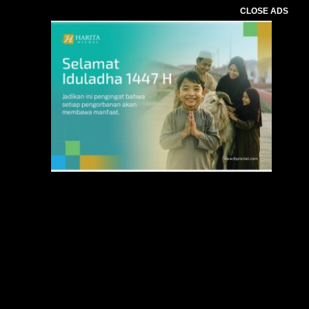
CLOSE ADS