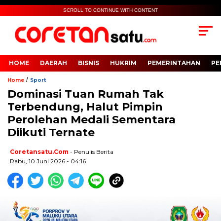
SCROLL TO CONTINUE WITH CONTENT
HOME
DAERAH
BISNIS
HUKRIM
PEMERINTAHAN
PE
/
Home
Sport
Dominasi Tuan Rumah Tak
Terbendung, Halut Pimpin
Perolehan Medali Sementara
Diikuti Ternate
Coretansatu.com
- Penulis Berita
Rabu, 10 Juni 2026 - 04:16