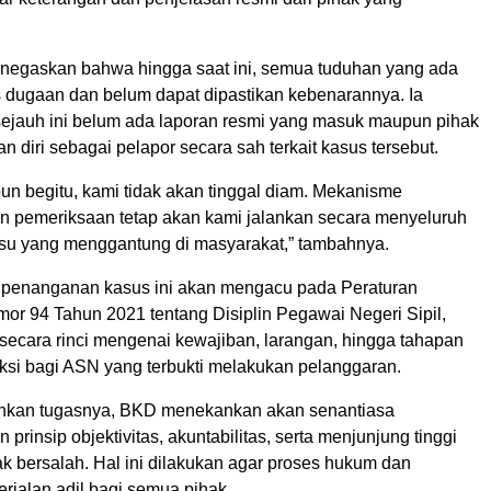
enegaskan bahwa hingga saat ini, semua tuduhan yang ada
s dugaan dan belum dapat dipastikan kebenarannya. Ia
ejauh ini belum ada laporan resmi yang masuk maupun pihak
 diri sebagai pelapor secara sah terkait kasus tersebut.
n begitu, kami tidak akan tinggal diam. Mekanisme
 pemeriksaan tetap akan kami jalankan secara menyeluruh
 isu yang menggantung di masyarakat,” tambahnya.
 penanganan kasus ini akan mengacu pada Peraturan
or 94 Tahun 2021 tentang Disiplin Pegawai Negeri Sipil,
secara rinci mengenai kewajiban, larangan, hingga tahapan
ksi bagi ASN yang terbukti melakukan pelanggaran.
nkan tugasnya, BKD menekankan akan senantiasa
rinsip objektivitas, akuntabilitas, serta menjunjung tinggi
k bersalah. Hal ini dilakukan agar proses hukum dan
rjalan adil bagi semua pihak.