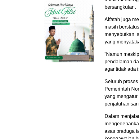
bersangkutan.
Alfatah juga m
masih berstatu
menyebutkan, s
yang menyatakan
“Namun meskipu
pendalaman dan
agar tidak ada
Seluruh proses
Pemerintah Nom
yang mengatur 
penjatuhan san
Dalam menjala
mengedepankan p
asas praduga ta
kepegawaian be