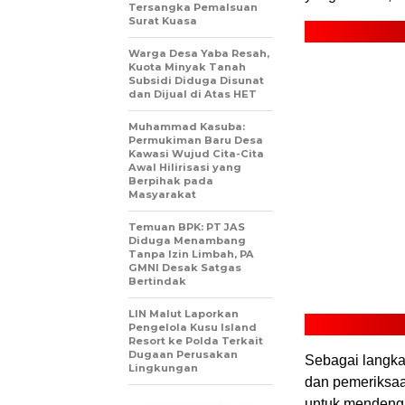
Tersangka Pemalsuan
Surat Kuasa
Warga Desa Yaba Resah,
Kuota Minyak Tanah
Subsidi Diduga Disunat
dan Dijual di Atas HET
Muhammad Kasuba:
Permukiman Baru Desa
Kawasi Wujud Cita-Cita
Awal Hilirisasi yang
Berpihak pada
Masyarakat
Temuan BPK: PT JAS
Diduga Menambang
Tanpa Izin Limbah, PA
GMNI Desak Satgas
Bertindak
LIN Malut Laporkan
Pengelola Kusu Island
Resort ke Polda Terkait
Dugaan Perusakan
Sebagai langka
Lingkungan
dan pemeriksa
untuk mendenga