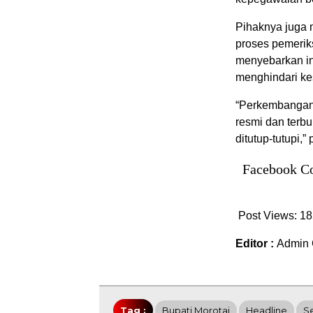
Pihaknya juga 
proses pemeriks
menyebarkan in
menghindari ke
“Perkembangan 
resmi dan terbu
ditutup-tutupi,”
Facebook C
Post Views:
18
Editor :
Admin 
Tag :
Bupati Morotai
Headline
Se