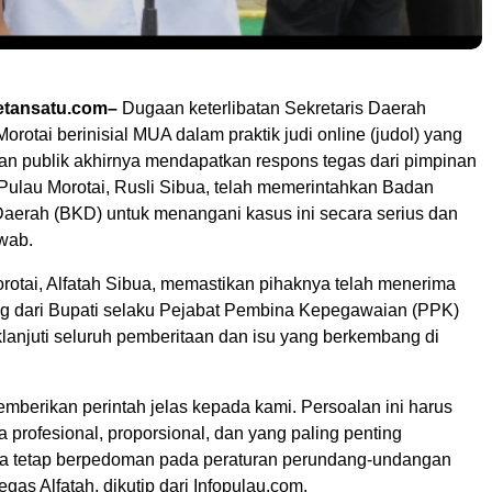
tansatu.com–
Dugaan keterlibatan Sekretaris Daerah
orotai berinisial MUA dalam praktik judi online (judol) yang
ian publik akhirnya mendapatkan respons tegas dari pimpinan
 Pulau Morotai, Rusli Sibua, telah memerintahkan Badan
erah (BKD) untuk menangani kasus ini secara serius dan
wab.
otai, Alfatah Sibua, memastikan pihaknya telah menerima
g dari Bupati selaku Pejabat Pembina Kepegawaian (PPK)
lanjuti seluruh pemberitaan dan isu yang berkembang di
emberikan perintah jelas kepada kami. Persoalan ini harus
a profesional, proporsional, dan yang paling penting
rta tetap berpedoman pada peraturan perundang-undangan
egas Alfatah, dikutip dari Infopulau.com.