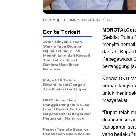
Foto: Bupati Pulau Morotai, Rusli Sibua
MOROTAI,Core
Berita Terkait
(Sekda) Pulau M
Jatah Minyak Tanah
menyita perhat
Warga Yaba Diduga
Dijual Keluar, 2 Ton
daerah. Bupati
Menghilang dari Kuota 5
Kepegawaian Da
Ton: Polres Halsel
Diminta Usut Iksan
bertanggung ja
Barmawi
Kepala BKD Mor
Pokja ULP Tidore
Diwanti-wanti Jangan
arahan langsun
Ada Kontraktor Titipan
untuk menindak
masyarakat.
DPRD Halsel Siap
Panggil Pengelola Kusu
Island Resort Terkait
“Bupati telah m
Dugaan Bisnis Ilegal dan
Perusakan Mangrove
ditangani secar
transparan, se
Peradi Ternate Sesalkan
Penahanan Dua Advokat
yang berlaku,” t