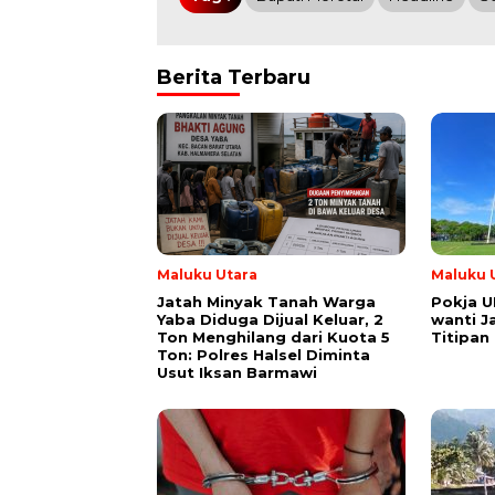
Berita Terbaru
Maluku Utara
Maluku 
Jatah Minyak Tanah Warga
Pokja U
Yaba Diduga Dijual Keluar, 2
wanti J
Ton Menghilang dari Kuota 5
Titipan
Ton: Polres Halsel Diminta
Usut Iksan Barmawi