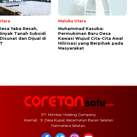
Utara
Maluku Utara
esa Yaba Resah,
Muhammad Kasuba:
inyak Tanah Subsidi
Permukiman Baru Desa
Disunat dan Dijual di
Kawasi Wujud Cita-Cita Awal
ET
Hilirisasi yang Berpihak pada
Masyarakat
PT. Mimbar Holding Company
Alamat : Jl. Desa Kupal, Kecamatan Bacan Selatan
Halmahera Selatan.