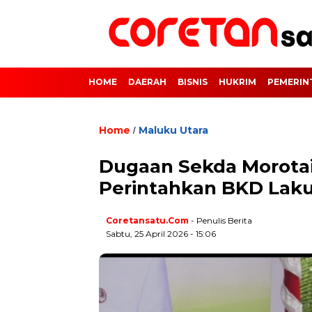
HOME
DAERAH
BISNIS
HUKRIM
PEMERIN
Home
Maluku Utara
/
Dugaan Sekda Morotai
Perintahkan BKD Lak
Coretansatu.com
- Penulis Berita
Sabtu, 25 April 2026 - 15:06