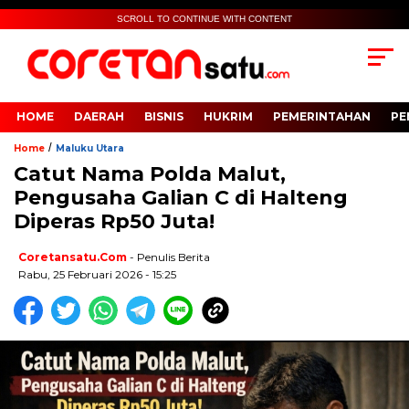
SCROLL TO CONTINUE WITH CONTENT
HOME
DAERAH
BISNIS
HUKRIM
PEMERINTAHAN
PE
/
Home
Maluku Utara
Catut Nama Polda Malut,
Pengusaha Galian C di Halteng
Diperas Rp50 Juta!
Coretansatu.com
- Penulis Berita
Rabu, 25 Februari 2026 - 15:25