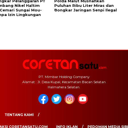
ngkar Pelanggaran PT
Polda Malut Musnahkan
mbang Nikel Haltim
Puluhan Ribu Liter Miras dan
Cemari Sungai Mou-
Bongkar Jaringan Senpi Ilegal
pa Izin Lingkungan
PT. Mimbar Holding Company
Alamat : Jl. Desa Kupal, Kecamatan Bacan Selatan
Halmahera Selatan.
TENTANG KAMI
AKSI CORETANSATU.COM
INFO IKLAN
PEDOMAN MEDIA SIB