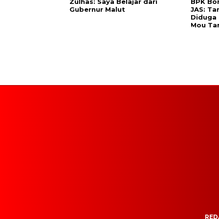
Zulhas: Saya Belajar dari
BPK Bo
Gubernur Malut
JAS: Ta
Diduga 
Mou Tan
RED