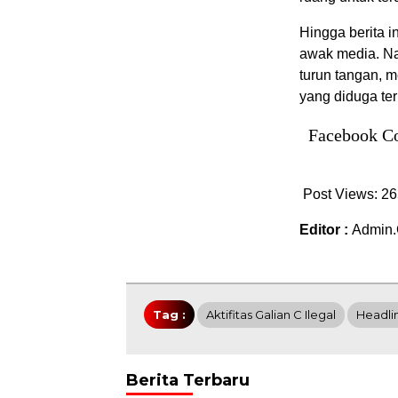
Hingga berita i
awak media. N
turun tangan, m
yang diduga ter
Facebook C
Post Views:
26
Editor :
Admin.
Tag :
Aktifitas Galian C Ilegal
Headli
Berita Terbaru