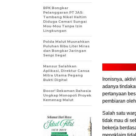
BPK Bongkar
Pelanggaran PT JAS:
Tambang Nikel Haltim
Diduga Cemari Sungai
Mou-Mou Tanpa Izin
Lingkungan
Polda Malut Musnahkan
Puluhan Ribu Liter Miras
dan Bongkar Jaringan
Senpi Ilegal
Mansur Salahkan
Aplikasi, Direktur Cansa
Mitra Utama Pegang
Ironisnya, akti
Bukti Digital
adanya tindaka
Bocor! Rekaman Rahasia
pertanyaan bes
Ungkap Monopoli Proyek
Kemenag Malut
pembiaran oleh i
Salah satu warg
tidak mau di 
bekerja berdasa
mengklaim tidak