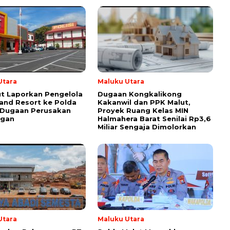
Utara
Maluku Utara
ut Laporkan Pengelola
Dugaan Kongkalikong
land Resort ke Polda
Kakanwil dan PPK Malut,
 Dugaan Perusakan
Proyek Ruang Kelas MIN
ngan
Halmahera Barat Senilai Rp3,6
Miliar Sengaja Dimolorkan
Utara
Maluku Utara