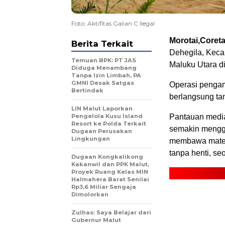
Foto: Aktifitas Galian C Ilegal
Morotai,Coret
Berita Terkait
Dehegila, Keca
Temuan BPK: PT JAS
Maluku Utara di
Diduga Menambang
Tanpa Izin Limbah, PA
GMNI Desak Satgas
Operasi pengamb
Bertindak
berlangsung tan
LIN Malut Laporkan
Pengelola Kusu Island
Pantauan media
Resort ke Polda Terkait
semakin menggil
Dugaan Perusakan
Lingkungan
membawa materi
tanpa henti, s
Dugaan Kongkalikong
Kakanwil dan PPK Malut,
Proyek Ruang Kelas MIN
Halmahera Barat Senilai
Rp3,6 Miliar Sengaja
Dimolorkan
Zulhas: Saya Belajar dari
Gubernur Malut