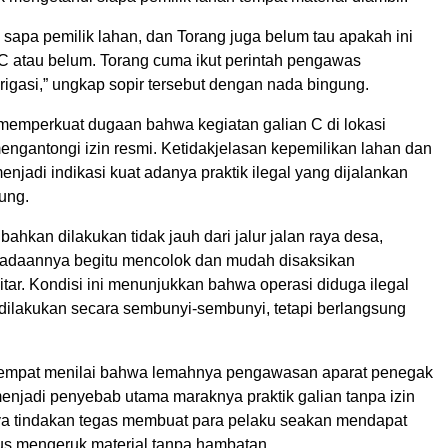
u sapa pemilik lahan, dan Torang juga belum tau apakah ini
 C atau belum. Torang cuma ikut perintah pengawas
igasi,” ungkap sopir tersebut dengan nada bingung.
 memperkuat dugaan bahwa kegiatan galian C di lokasi
mengantongi izin resmi. Ketidakjelasan kepemilikan lahan dan
menjadi indikasi kuat adanya praktik ilegal yang dijalankan
ung.
 bahkan dilakukan tidak jauh dari jalur jalan raya desa,
adaannya begitu mencolok dan mudah disaksikan
tar. Kondisi ini menunjukkan bahwa operasi diduga ilegal
 dilakukan secara sembunyi-sembunyi, tetapi berlangsung
tempat menilai bahwa lemahnya pengawasan aparat penegak
njadi penyebab utama maraknya praktik galian tanpa izin
nya tindakan tegas membuat para pelaku seakan mendapat
rus mengeruk material tanpa hambatan.