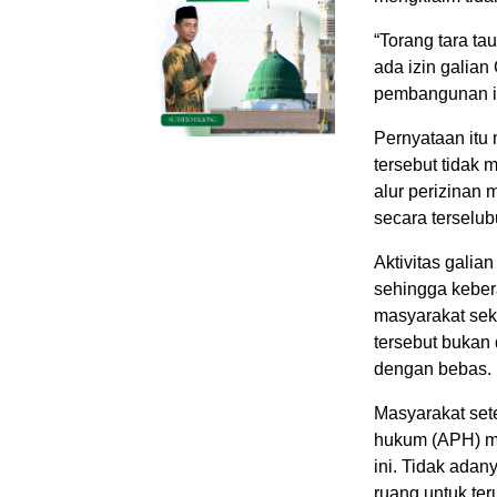
“Torang tara ta
ada izin galian
pembangunan ir
Pernyataan itu
tersebut tidak 
alur perizinan 
secara terselub
Aktivitas galian
sehingga keber
masyarakat seki
tersebut bukan
dengan bebas.
Masyarakat se
hukum (APH) me
ini. Tidak ada
ruang untuk te