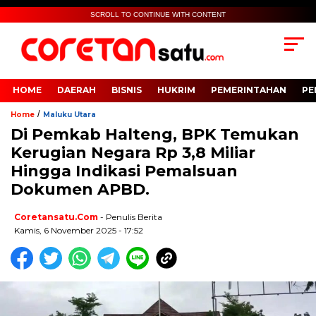
SCROLL TO CONTINUE WITH CONTENT
HOME
DAERAH
BISNIS
HUKRIM
PEMERINTAHAN
PE
/
Home
Maluku Utara
Di Pemkab Halteng, BPK Temukan
Kerugian Negara Rp 3,8 Miliar
Hingga Indikasi Pemalsuan
Dokumen APBD.
Coretansatu.com
- Penulis Berita
Kamis, 6 November 2025 - 17:52