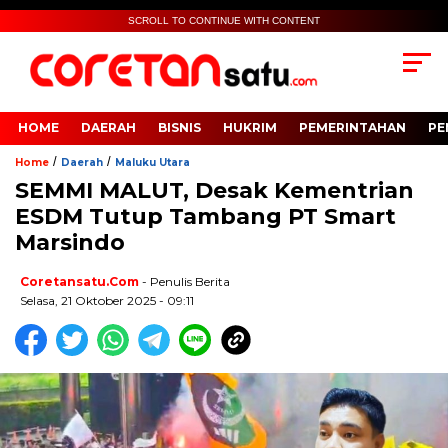
SCROLL TO CONTINUE WITH CONTENT
HOME
DAERAH
BISNIS
HUKRIM
PEMERINTAHAN
PE
/
/
Home
Daerah
Maluku Utara
SEMMI MALUT, Desak Kementrian
ESDM Tutup Tambang PT Smart
Marsindo
Coretansatu.com
- Penulis Berita
Selasa, 21 Oktober 2025 - 09:11