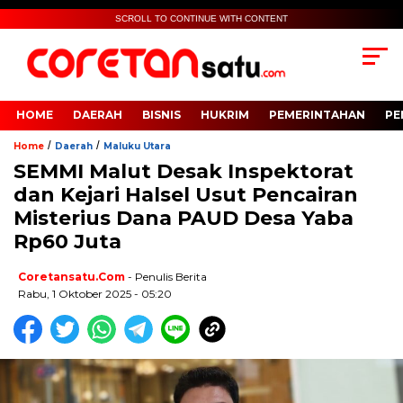
SCROLL TO CONTINUE WITH CONTENT
HOME
DAERAH
BISNIS
HUKRIM
PEMERINTAHAN
PE
/
/
Home
Daerah
Maluku Utara
SEMMI Malut Desak Inspektorat
dan Kejari Halsel Usut Pencairan
Misterius Dana PAUD Desa Yaba
Rp60 Juta
Coretansatu.com
- Penulis Berita
Rabu, 1 Oktober 2025 - 05:20