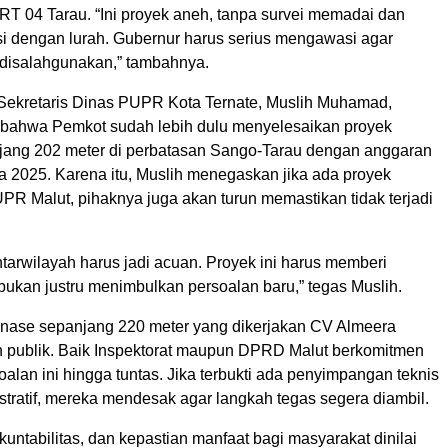
RT 04 Tarau. “Ini proyek aneh, tanpa survei memadai dan
si dengan lurah. Gubernur harus serius mengawasi agar
 disalahgunakan,” tambahnya.
, Sekretaris Dinas PUPR Kota Ternate, Muslih Muhamad,
i bahwa Pemkot sudah lebih dulu menyelesaikan proyek
jang 202 meter di perbatasan Sango-Tarau dengan anggaran
a 2025. Karena itu, Muslih menegaskan jika ada proyek
UPR Malut, pihaknya juga akan turun memastikan tidak terjadi
 antarwilayah harus jadi acuan. Proyek ini harus memberi
bukan justru menimbulkan persoalan baru,” tegas Muslih.
rainase sepanjang 220 meter yang dikerjakan CV Almeera
n publik. Baik Inspektorat maupun DPRD Malut berkomitmen
lan ini hingga tuntas. Jika terbukti ada penyimpangan teknis
tratif, mereka mendesak agar langkah tegas segera diambil.
akuntabilitas, dan kepastian manfaat bagi masyarakat dinilai