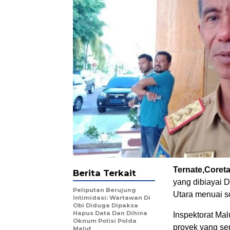
‎Ternate,Core
Berita Terkait
yang dibiayai
Peliputan Berujung
Utara menuai so
Intimidasi: Wartawan Di
Obi Diduga Dipaksa
Hapus Data Dan Dihina
Inspektorat Ma
Oknum Polisi Polda
proyek yang se
Malut