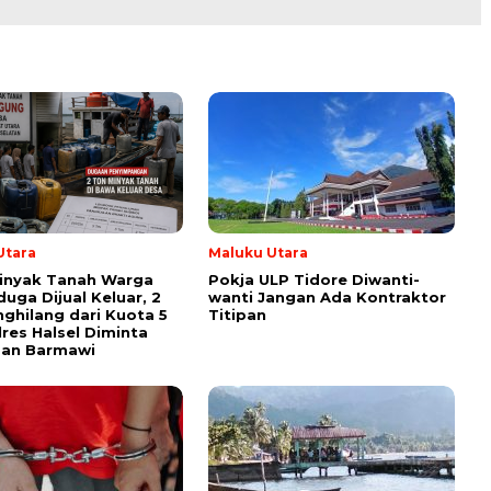
Utara
Maluku Utara
inyak Tanah Warga
Pokja ULP Tidore Diwanti-
duga Dijual Keluar, 2
wanti Jangan Ada Kontraktor
ghilang dari Kuota 5
Titipan
lres Halsel Diminta
san Barmawi