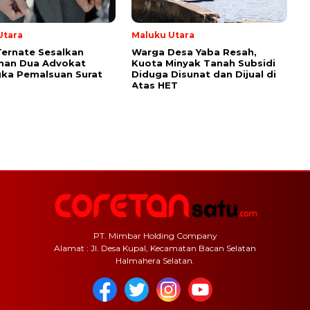
Utara
Maluku Utara
Ternate Sesalkan
Warga Desa Yaba Resah,
nan Dua Advokat
Kuota Minyak Tanah Subsidi
ka Pemalsuan Surat
Diduga Disunat dan Dijual di
Atas HET
PT. Mimbar Holding Company
Alamat : Jl. Desa Kupal, Kecamatan Bacan Selatan
Halmahera Selatan.