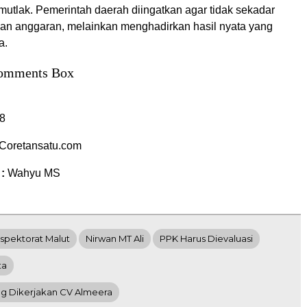
mutlak. Pemerintah daerah diingatkan agar tidak sekadar
an anggaran, melainkan menghadirkan hasil nyata yang
a.
omments Box
8
Coretansatu.com
 :
Wahyu MS
nspektorat Malut
Nirwan MT Ali
PPK Harus Dievaluasi
ta
ng Dikerjakan CV Almeera