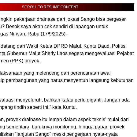
SCROLL TO RESUME CONTENT
ngkin pekerjaan drainase dari lokasi Sango bisa bergeser
u? Besok saya akan cek sendiri di lapangan untuk
egas Nirwan, Rabu (17/9/2025).
a datang dari Wakil Ketua DPRD Malut, Kuntu Daud. Politisi
nta Gubernur Malut Sherly Laos segera mengevaluasi Pejabat
men (PPK) proyek.
laksanaan yang melenceng dari perencanaan awal
nsip pembangunan yang harus menyentuh langsung kebutuhan
valuasi menyeluruh, bahkan kalau perlu diganti. Jangan ada
pang tindih seperti ini,” kata Kuntu.
n, proyek drainase itu lemah dalam aspek teknis’ mulai dari
ng sementara, buruknya monitoring, hingga papan proyek
uliskan “lanjutan Sango” meski pengerjaan nyata-nyata