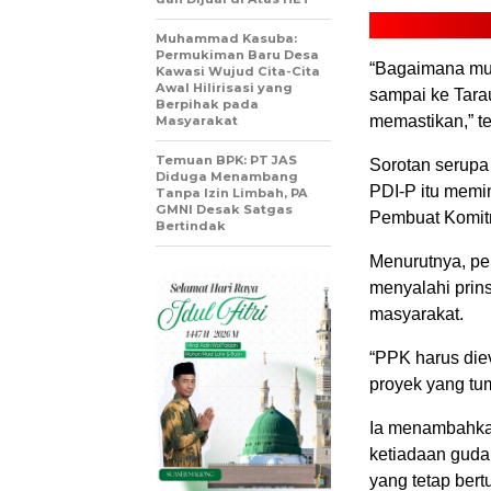
Muhammad Kasuba:
Permukiman Baru Desa
‎“Bagaimana mu
Kawasi Wujud Cita-Cita
Awal Hilirisasi yang
sampai ke Tara
Berpihak pada
memastikan,” t
Masyarakat
Temuan BPK: PT JAS
‎‎Sorotan serup
Diduga Menambang
PDI-P itu memi
Tanpa Izin Limbah, PA
GMNI Desak Satgas
Pembuat Komit
Bertindak
Menurutnya, pe
menyalahi pri
masyarakat.
‎“PPK harus die
proyek yang tum
‎‎Ia menambahka
ketiadaan guda
yang tetap bert