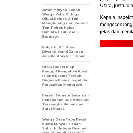
Utara, justru d
Jatah Minyak Tanah
Warga Yaba Diduga
‎Kepala Inspekt
Dijual Keluar, 2 Ton
Menghilang dari Kuota 5
mengecek langsu
Ton: Polres Halsel
jelas dan meni
Diminta Usut Iksan
Barmawi
Pokja ULP Tidore
Diwanti-wanti Jangan
Ada Kontraktor Titipan
DPRD Halsel Siap
Panggil Pengelola Kusu
Island Resort Terkait
Dugaan Bisnis Ilegal dan
Perusakan Mangrove
Peradi Ternate Sesalkan
Penahanan Dua Advokat
Tersangka Pemalsuan
Surat Kuasa
Warga Desa Yaba Resah,
Kuota Minyak Tanah
Subsidi Diduga Disunat
dan Dijual di Atas HET