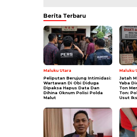
Berita Terbaru
Maluku Utara
Maluku 
Peliputan Berujung Intimidasi:
Jatah M
Wartawan Di Obi Diduga
Yaba Di
Dipaksa Hapus Data Dan
Ton Men
Dihina Oknum Polisi Polda
Ton: Po
Malut
Usut Ik