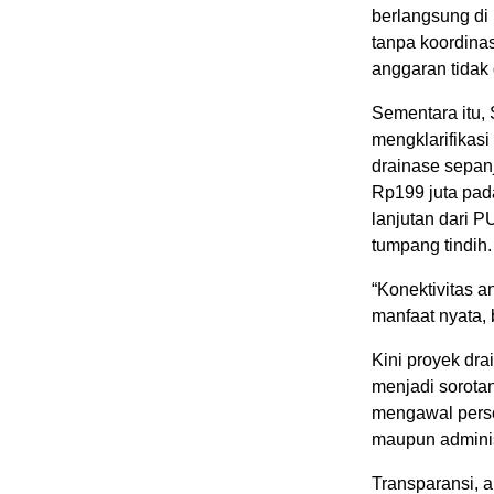
berlangsung di 
tanpa koordina
anggaran tidak
‎‎Sementara itu
mengklarifikas
drainase sepan
Rp199 juta pad
lanjutan dari P
tumpang tindih.
‎‎“Konektivitas
manfaat nyata, 
‎‎Kini proyek d
menjadi sorota
mengawal persoa
maupun adminis
‎Transparansi, 