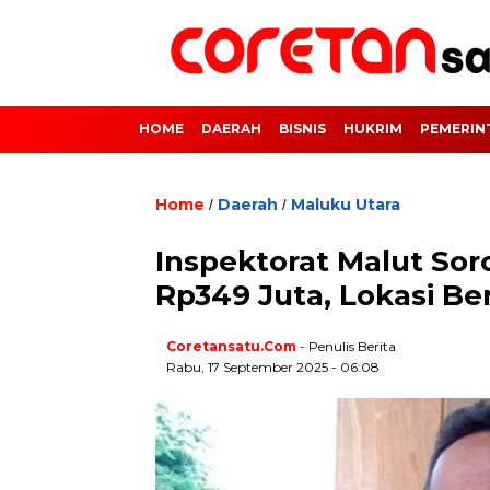
HOME
DAERAH
BISNIS
HUKRIM
PEMERIN
Home
Daerah
Maluku Utara
/
/
Inspektorat Malut Sor
Rp349 Juta, Lokasi Ber
Coretansatu.com
- Penulis Berita
Rabu, 17 September 2025 - 06:08