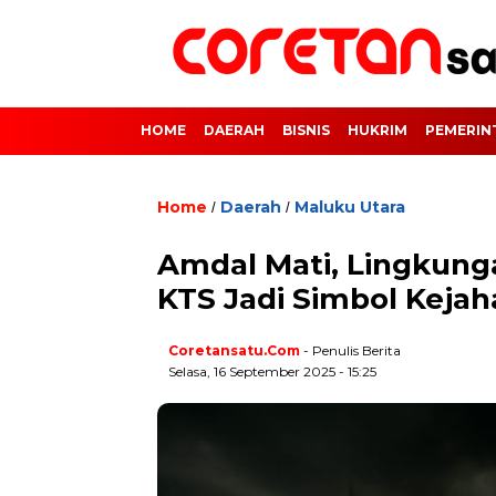
HOME
DAERAH
BISNIS
HUKRIM
PEMERIN
Home
Daerah
Maluku Utara
/
/
Amdal Mati, Lingkunga
KTS Jadi Simbol Keja
Coretansatu.com
- Penulis Berita
Selasa, 16 September 2025 - 15:25