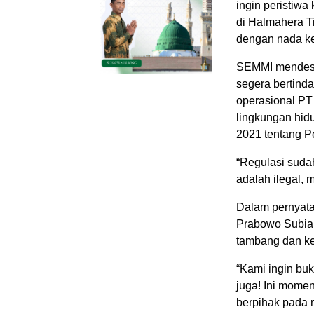
ingin peristiw
di Halmahera Ti
dengan nada ke
SEMMI mendesa
segera bertind
operasional PT
lingkungan hid
2021 tentang P
“Regulasi suda
adalah ilegal, 
Dalam pernyat
Prabowo Subian
tambang dan ke
“Kami ingin buk
juga! Ini mome
berpihak pada 