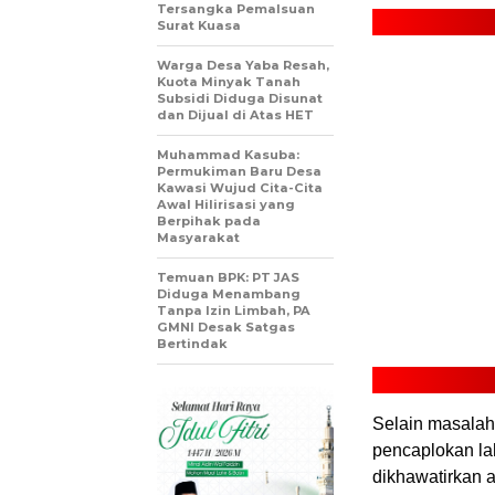
Tersangka Pemalsuan
Surat Kuasa
Warga Desa Yaba Resah,
Kuota Minyak Tanah
Subsidi Diduga Disunat
dan Dijual di Atas HET
Muhammad Kasuba:
Permukiman Baru Desa
Kawasi Wujud Cita-Cita
Awal Hilirisasi yang
Berpihak pada
Masyarakat
Temuan BPK: PT JAS
Diduga Menambang
Tanpa Izin Limbah, PA
GMNI Desak Satgas
Bertindak
Selain masala
pencaplokan la
dikhawatirkan a