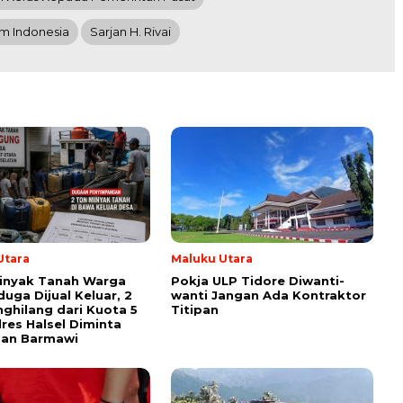
im Indonesia
Sarjan H. Rivai
Utara
Maluku Utara
inyak Tanah Warga
Pokja ULP Tidore Diwanti-
duga Dijual Keluar, 2
wanti Jangan Ada Kontraktor
ghilang dari Kuota 5
Titipan
lres Halsel Diminta
san Barmawi