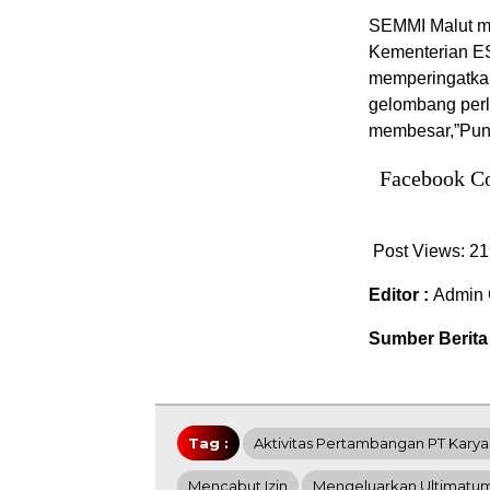
SEMMI Malut me
Kementerian E
memperingatkan
gelombang per
membesar,”Pun
Facebook C
Post Views:
21
Editor :
Admin 
Sumber Berita
Tag :
Aktivitas Pertambangan PT Kary
Mencabut Izin
Mengeluarkan Ultimatum