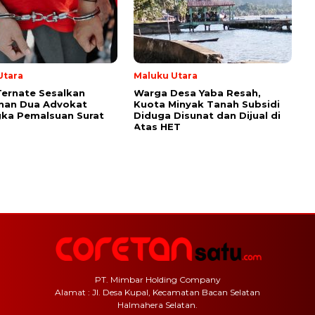
Utara
Maluku Utara
Ternate Sesalkan
Warga Desa Yaba Resah,
nan Dua Advokat
Kuota Minyak Tanah Subsidi
ka Pemalsuan Surat
Diduga Disunat dan Dijual di
Atas HET
PT. Mimbar Holding Company
Alamat : Jl. Desa Kupal, Kecamatan Bacan Selatan
Halmahera Selatan.