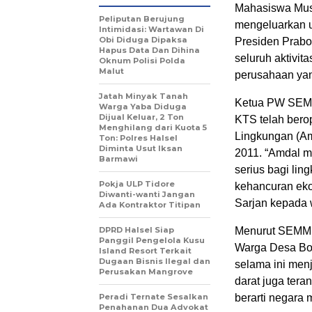
Mahasiswa Musl
Peliputan Berujung
mengeluarkan u
Intimidasi: Wartawan Di
Obi Diduga Dipaksa
Presiden Prabo
Hapus Data Dan Dihina
seluruh aktivi
Oknum Polisi Polda
Malut
perusahaan yan
Jatah Minyak Tanah
Ketua PW SEMM
Warga Yaba Diduga
Dijual Keluar, 2 Ton
KTS telah bero
Menghilang dari Kuota 5
Lingkungan (Amd
Ton: Polres Halsel
Diminta Usut Iksan
2011. “Amdal m
Barmawi
serius bagi lin
Pokja ULP Tidore
kehancuran eko
Diwanti-wanti Jangan
Sarjan kepada 
Ada Kontraktor Titipan
DPRD Halsel Siap
Menurut SEMMI,
Panggil Pengelola Kusu
Warga Desa Bob
Island Resort Terkait
Dugaan Bisnis Ilegal dan
selama ini menj
Perusakan Mangrove
darat juga tera
Peradi Ternate Sesalkan
berarti negara 
Penahanan Dua Advokat