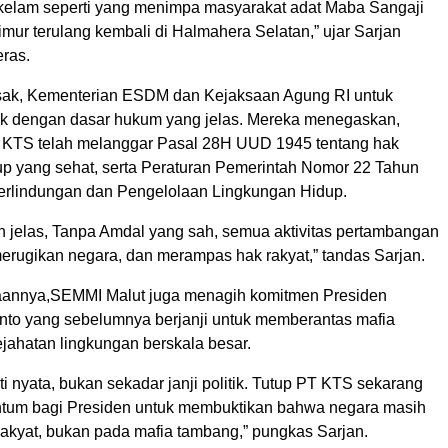
a kelam seperti yang menimpa masyarakat adat Maba Sangaji
mur terulang kembali di Halmahera Selatan,” ujar Sarjan
ras.
k, Kementerian ESDM dan Kejaksaan Agung RI untuk
ak dengan dasar hukum yang jelas. Mereka menegaskan,
 KTS telah melanggar Pasal 28H UUD 1945 tentang hak
up yang sehat, serta Peraturan Pemerintah Nomor 22 Tahun
erlindungan dan Pengelolaan Lingkungan Hidup.
h jelas, Tanpa Amdal yang sah, semua aktivitas pertambangan
merugikan negara, dan merampas hak rakyat,” tandas Sarjan.
aannya,SEMMI Malut juga menagih komitmen Presiden
to yang sebelumnya berjanji untuk memberantas mafia
jahatan lingkungan berskala besar.
ti nyata, bukan sekadar janji politik. Tutup PT KTS sekarang
ntum bagi Presiden untuk membuktikan bahwa negara masih
rakyat, bukan pada mafia tambang,” pungkas Sarjan.