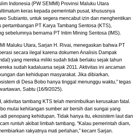
im Indonesia (PW SEMMI) Provinsi Maluku Utara
ltimatum keras kepada pemerintah pusat, khususnya
wo Subianto, untuk segera mencabut izin dan menghentikan
tas pertambangan PT Karya Tambang Sentosa (KTS),
g sebelumnya bernama PT Intim Mining Sentosa (IMS).
I Maluku Utara, Sarjan H. Rivai, menegaskan bahwa PT
perasi secara ilegal karena dokumen Analisis Dampak
al) yang mereka miliki sudah tidak berlaku sejak tahun
ereka sudah kadaluarsa sejak 2011. Aktivitas ini ancaman
gkungan dan kehidupan masyarakat. Jika dibiarkan,
sistem di Desa Bobo hanya tinggal menunggu waktu,” tegas
wartawan, Sabtu (16/9/2025).
 aktivitas tambang KTS telah menimbulkan kerusakan fatal.
o mulai kehilangan sumber air bersih dari sungai yang
adi penopang kehidupan. Tidak hanya itu, ekosistem laut dan
ncam runtuh akibat limbah tambang. “Kalau pemerintah diam,
membiarkan rakyatnya mati perlahan,” kecam Sarjan.