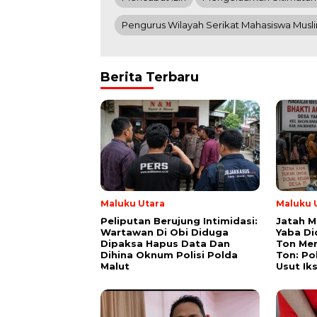
Pengurus Wilayah Serikat Mahasiswa Musl
Berita Terbaru
Maluku Utara
Maluku 
Peliputan Berujung Intimidasi:
Jatah M
Wartawan Di Obi Diduga
Yaba Di
Dipaksa Hapus Data Dan
Ton Men
Dihina Oknum Polisi Polda
Ton: Po
Malut
Usut Ik