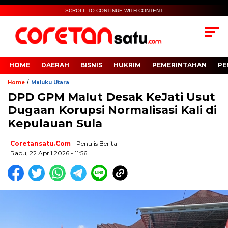
SCROLL TO CONTINUE WITH CONTENT
HOME
DAERAH
BISNIS
HUKRIM
PEMERINTAHAN
PE
/
Home
Maluku Utara
DPD GPM Malut Desak KeJati Usut
Dugaan Korupsi Normalisasi Kali di
Kepulauan Sula
Coretansatu.com
- Penulis Berita
Rabu, 22 April 2026 - 11:56