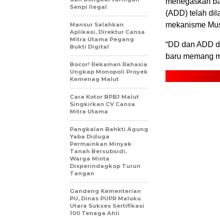
menegaskan ba
Senpi Ilegal
(ADD) telah di
mekanisme Mu
Mansur Salahkan
Aplikasi, Direktur Cansa
Mitra Utama Pegang
“DD dan ADD d
Bukti Digital
baru memang me
Bocor! Rekaman Rahasia
Ungkap Monopoli Proyek
Kemenag Malut
Cara Kotor BPBJ Malut
Singkirkan CV Cansa
Mitra Utama
Pangkalan Bahkti Agung
Yaba Diduga
Permainkan Minyak
Tanah Bersubsidi,
Warga Minta
Disperindagkop Turun
Tangan
Gandeng Kementerian
PU, Dinas PUPR Maluku
Utara Sukses Sertifikasi
100 Tenaga Ahli