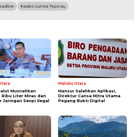
eadline
Kades Gumira Tepis Isu
Utara
Maluku Utara
Malut Musnahkan
Mansur Salahkan Aplikasi,
 Ribu Liter Miras dan
Direktur Cansa Mitra Utama
 Jaringan Senpi Ilegal
Pegang Bukti Digital