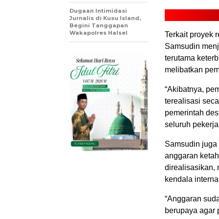
Dugaan Intimidasi
Jurnalis di Kusu Island,
Begini Tanggapan
Wakapolres Halsel
Terkait proyek r
Samsudin menje
terutama keter
melibatkan pem
“Akibatnya, pe
terealisasi sec
pemerintah des
seluruh pekerja
Samsudin juga
anggaran ketah
direalisasikan
kendala interna
“Anggaran suda
berupaya agar 