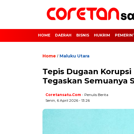
HOME
DAERAH
BISNIS
HUKRIM
PEMERIN
Home
Maluku Utara
/
Tepis Dugaan Korupsi
Tegaskan Semuanya 
Coretansatu.com
- Penulis Berita
Senin, 6 April 2026 - 13:26