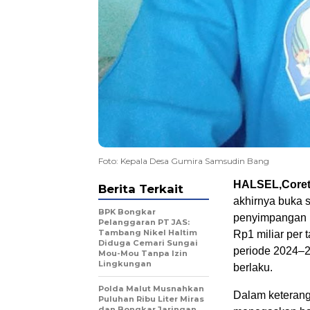
Foto: Kepala Desa Gumira Samsudin Bang
HALSEL,Coret
Berita Terkait
akhirnya buka 
BPK Bongkar
penyimpangan 
Pelanggaran PT JAS:
Tambang Nikel Haltim
Rp1 miliar per
Diduga Cemari Sungai
periode 2024–2
Mou-Mou Tanpa Izin
Lingkungan
berlaku.
Polda Malut Musnahkan
Dalam keterang
Puluhan Ribu Liter Miras
dan Bongkar Jaringan