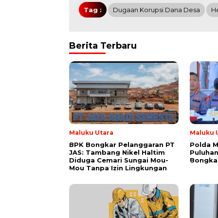
Tag :
Dugaan Korupsi Dana Desa
H
Berita Terbaru
Maluku Utara
Maluku 
BPK Bongkar Pelanggaran PT
Polda 
JAS: Tambang Nikel Haltim
Puluhan
Diduga Cemari Sungai Mou-
Bongkar
Mou Tanpa Izin Lingkungan