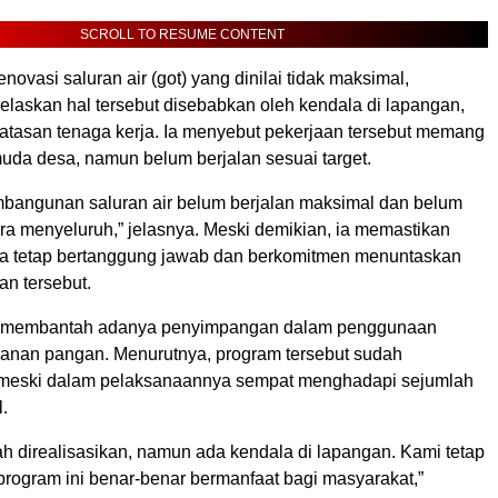
SCROLL TO RESUME CONTENT
enovasi saluran air (got) yang dinilai tidak maksimal,
laskan hal tersebut disebabkan oleh kendala di lapangan,
batasan tenaga kerja. Ia menyebut pekerjaan tersebut memang
uda desa, namun belum berjalan sesuai target.
mbangunan saluran air belum berjalan maksimal dan belum
ara menyeluruh,” jelasnya. Meski demikian, ia memastikan
a tetap bertanggung jawab dan berkomitmen menuntaskan
an tersebut.
 membantah adanya penyimpangan dalam penggunaan
anan pangan. Menurutnya, program tersebut sudah
, meski dalam pelaksanaannya sempat menghadapi sejumlah
l.
h direalisasikan, namun ada kendala di lapangan. Kami tetap
program ini benar-benar bermanfaat bagi masyarakat,”