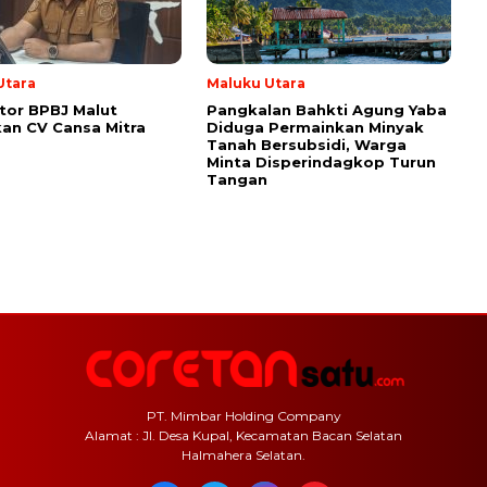
Utara
Maluku Utara
tor BPBJ Malut
Pangkalan Bahkti Agung Yaba
kan CV Cansa Mitra
Diduga Permainkan Minyak
Tanah Bersubsidi, Warga
Minta Disperindagkop Turun
Tangan
PT. Mimbar Holding Company
Alamat : Jl. Desa Kupal, Kecamatan Bacan Selatan
Halmahera Selatan.