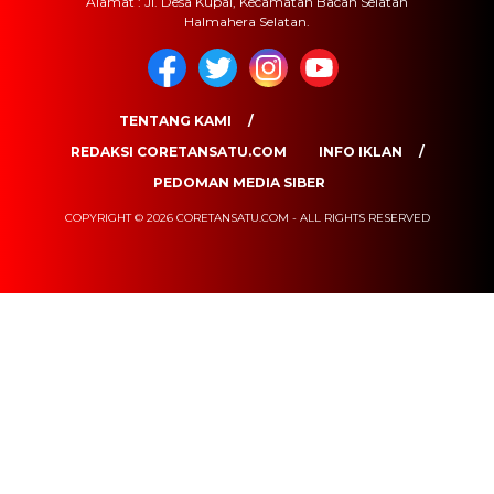
Alamat : Jl. Desa Kupal, Kecamatan Bacan Selatan
Halmahera Selatan.
TENTANG KAMI
REDAKSI CORETANSATU.COM
INFO IKLAN
PEDOMAN MEDIA SIBER
COPYRIGHT © 2026 CORETANSATU.COM - ALL RIGHTS RESERVED