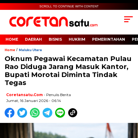
SCROLL TO CONTINUE WITH CONTENT
HOME
DAERAH
BISNIS
HUKRIM
PEMERINTAHAN
PE
/
Home
Maluku Utara
Oknum Pegawai Kecamatan Pulau
Rao Diduga Jarang Masuk Kantor,
Bupati Morotai Diminta Tindak
Tegas
Coretansatu.com
- Penulis Berita
Jumat, 16 Januari 2026 - 06:14