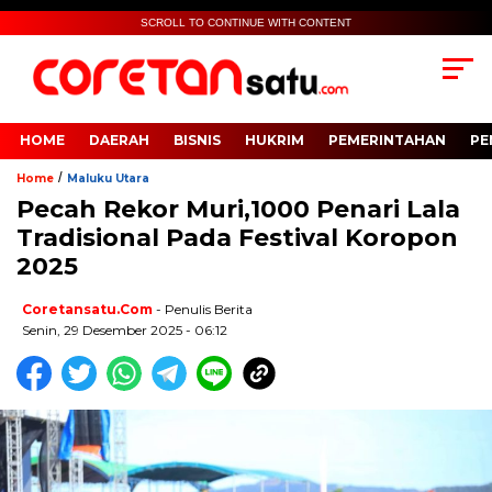
SCROLL TO CONTINUE WITH CONTENT
HOME
DAERAH
BISNIS
HUKRIM
PEMERINTAHAN
PE
/
Home
Maluku Utara
Pecah Rekor Muri,1000 Penari Lala
Tradisional Pada Festival Koropon
2025
Coretansatu.com
- Penulis Berita
Senin, 29 Desember 2025 - 06:12