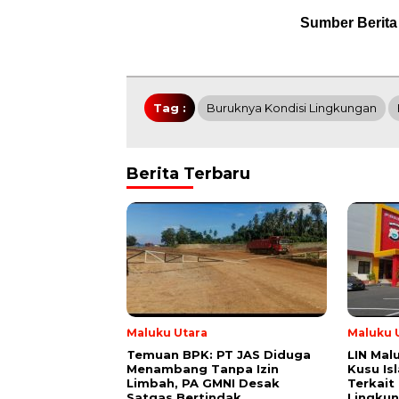
Sumber Berita
Tag :
Buruknya Kondisi Lingkungan
Berita Terbaru
Maluku Utara
Maluku 
Temuan BPK: PT JAS Diduga
LIN Mal
Menambang Tanpa Izin
Kusu Is
Limbah, PA GMNI Desak
Terkait
Satgas Bertindak
Lingku