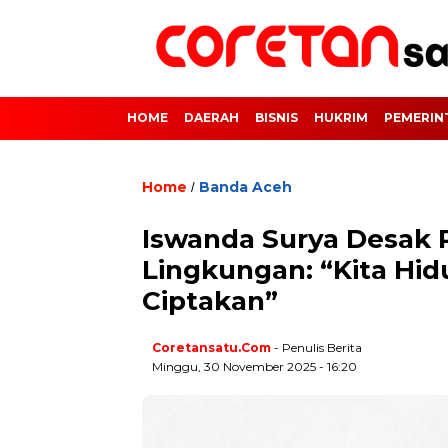
HOME
DAERAH
BISNIS
HUKRIM
PEMERIN
Home
Banda Aceh
/
Iswanda Surya Desak 
Lingkungan: “Kita Hi
Ciptakan”
Coretansatu.com
- Penulis Berita
Minggu, 30 November 2025 - 16:20