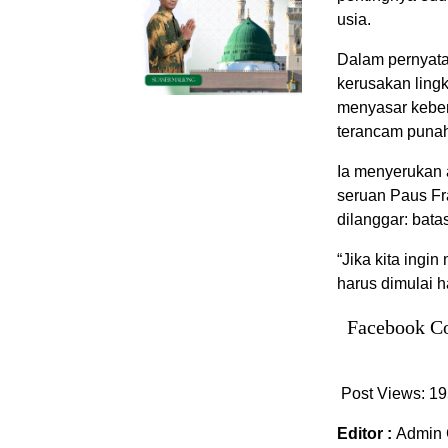
usia.
Dalam pernyata
kerusakan ling
menyasar keber
terancam punah 
Ia menyerukan 
seruan Paus Fr
dilanggar: bata
“Jika kita ingi
harus dimulai h
Facebook C
Post Views:
19
Editor :
Admin 