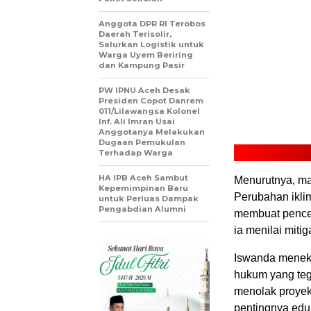
Anggota DPR RI Terobos
Daerah Terisolir,
Salurkan Logistik untuk
Warga Uyem Beriring
dan Kampung Pasir
PW IPNU Aceh Desak
Presiden Copot Danrem
011/Lilawangsa Kolonel
Inf. Ali Imran Usai
Anggotanya Melakukan
Dugaan Pemukulan
Terhadap Warga
HA IPB Aceh Sambut
Menurutnya, ma
Kepemimpinan Baru
Perubahan ikli
untuk Perluas Dampak
Pengabdian Alumni
membuat penceg
ia menilai miti
Iswanda meneka
hukum yang teg
menolak proyek
pentingnya edu