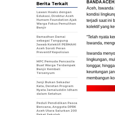
BANDA ACEH,
Berita Terkait
Aceh, Iswanda 
Lawan Hoaks dengan
kondisi lingkun
Edukasi, Direktur Aceh
Humam Foundation Ajak
terjadi saat ini
Warga Fokus Pemulihan
kolektif yang kel
Banjir
“Telah nyata ke
Ramadhan Damai
sebagai Tanggung
Iswanda, mengut
Jawab Kolektif: PERMAHI
Aceh Soroti Peran
Preventif Kepolisian
Iswanda menyor
lingkungan, mu
MPC Pemuda Pancasila
Buat Warga Terdampak
longgar, hingg
Banjir Kembali
keuntungan jang
Tersenyum
membangun kond
Janji Bukan Sekadar
Kata, Deretan Program
Nyata Jamaluddin Idham
dalam Setahun
Peduli Pendidikan Pasca
Bencana, Anggota DPRK
Aceh Utara Salurkan 200
Paket Sekolah