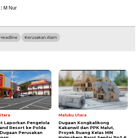
 :
M Nur
Headline
Kerusakan Alam
Utara
Maluku Utara
ut Laporkan Pengelola
Dugaan Kongkalikong
land Resort ke Polda
Kakanwil dan PPK Malut,
 Dugaan Perusakan
Proyek Ruang Kelas MIN
ngan
Halmahera Barat Senilai Rp3,6