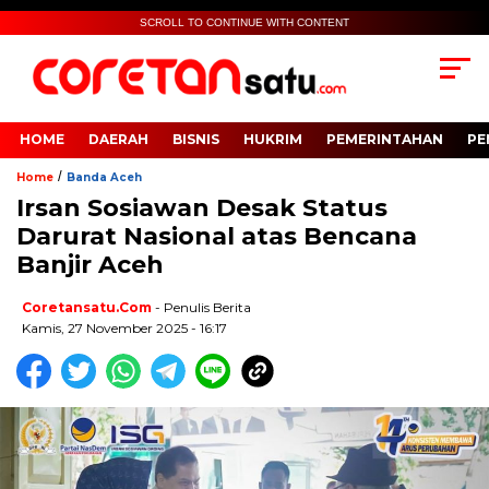
SCROLL TO CONTINUE WITH CONTENT
HOME
DAERAH
BISNIS
HUKRIM
PEMERINTAHAN
PE
/
Home
Banda Aceh
Irsan Sosiawan Desak Status
Darurat Nasional atas Bencana
Banjir Aceh
Coretansatu.com
- Penulis Berita
Kamis, 27 November 2025 - 16:17