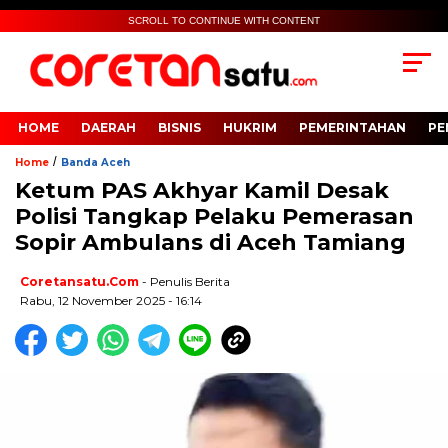
SCROLL TO CONTINUE WITH CONTENT
HOME
DAERAH
BISNIS
HUKRIM
PEMERINTAHAN
PE
/
Home
Banda Aceh
Ketum PAS Akhyar Kamil Desak
Polisi Tangkap Pelaku Pemerasan
Sopir Ambulans di Aceh Tamiang
Coretansatu.com
- Penulis Berita
Rabu, 12 November 2025 - 16:14