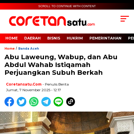
SCROLL TO CONTINUE WITH CONTENT
HOME
DAERAH
BISNIS
HUKRIM
PEMERINTAHAN
PE
/
Home
Banda Aceh
Abu Laweung, Wabup, dan Abu
Abdul Wahab Istiqamah
Perjuangkan Subuh Berkah
Coretansatu.com
- Penulis Berita
Jumat, 7 November 2025 - 12:17