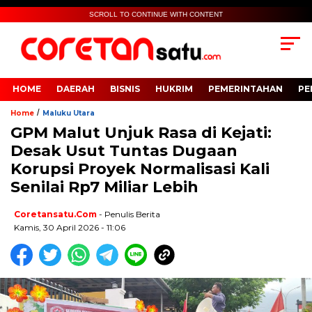
SCROLL TO CONTINUE WITH CONTENT
HOME
DAERAH
BISNIS
HUKRIM
PEMERINTAHAN
PE
/
Home
Maluku Utara
GPM Malut Unjuk Rasa di Kejati:
Desak Usut Tuntas Dugaan
Korupsi Proyek Normalisasi Kali
Senilai Rp7 Miliar Lebih
Coretansatu.com
- Penulis Berita
Kamis, 30 April 2026 - 11:06