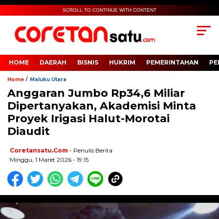
SCROLL TO CONTINUE WITH CONTENT
HOME
DAERAH
BISNIS
HUKRIM
PEMERINTAHAN
PE
/
Home
Maluku Utara
Anggaran Jumbo Rp34,6 Miliar
Dipertanyakan, Akademisi Minta
Proyek Irigasi Halut-Morotai
Diaudit
Coretansatu.com
- Penulis Berita
Minggu, 1 Maret 2026 - 19:15