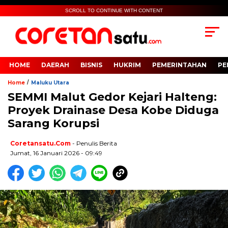
SCROLL TO CONTINUE WITH CONTENT
HOME
DAERAH
BISNIS
HUKRIM
PEMERINTAHAN
PE
/
Home
Maluku Utara
SEMMI Malut Gedor Kejari Halteng:
Proyek Drainase Desa Kobe Diduga
Sarang Korupsi
Coretansatu.com
- Penulis Berita
Jumat, 16 Januari 2026 - 09:49