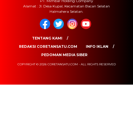
PT. Mimbar Holding Company
Alamat : Jl. Desa Kupal, Kecamatan Bacan Selatan
Halmahera Selatan.
TENTANG KAMI
REDAKSI CORETANSATU.COM
INFO IKLAN
PEDOMAN MEDIA SIBER
COPYRIGHT © 2026 CORETANSATU.COM - ALL RIGHTS RESERVED