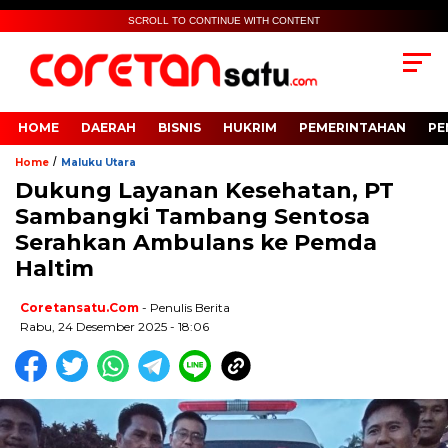
SCROLL TO CONTINUE WITH CONTENT
HOME
DAERAH
BISNIS
HUKRIM
PEMERINTAHAN
PE
/
Home
Maluku Utara
Dukung Layanan Kesehatan, PT
Sambangki Tambang Sentosa
Serahkan Ambulans ke Pemda
Haltim
Coretansatu.com
- Penulis Berita
Rabu, 24 Desember 2025 - 18:06