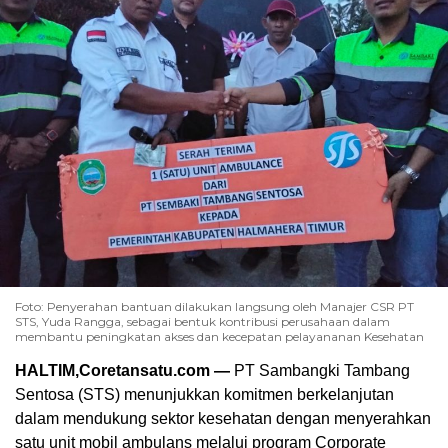
Foto: Penyerahan bantuan dilakukan langsung oleh Manajer CSR PT
STS, Yuda Rangga, sebagai bentuk kontribusi perusahaan dalam
membantu peningkatan akses dan kecepatan pelayananan Kesehatan
HALTIM,Coretansatu.com —
PT Sambangki Tambang
Sentosa (STS) menunjukkan komitmen berkelanjutan
dalam mendukung sektor kesehatan dengan menyerahkan
satu unit mobil ambulans melalui program Corporate