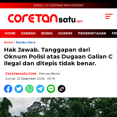
SCROLL TO CONTINUE WITH CONTENT
HOME
DAERAH
BISNIS
HUKRIM
PEMERINTAHAN
PE
/
Home
Maluku Utara
Hak Jawab. Tanggapan dari
Oknum Polisi atas Dugaan Galian C
Ilegal dan ditepis tidak benar.
Coretansatu.com
- Penulis Berita
Jumat, 12 Desember 2025 - 09:19