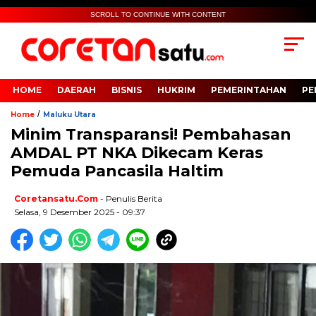
SCROLL TO CONTINUE WITH CONTENT
HOME
DAERAH
BISNIS
HUKRIM
PEMERINTAHAN
PE
/
Home
Maluku Utara
Minim Transparansi! Pembahasan
AMDAL PT NKA Dikecam Keras
Pemuda Pancasila Haltim
Coretansatu.com
- Penulis Berita
Selasa, 9 Desember 2025 - 09:37