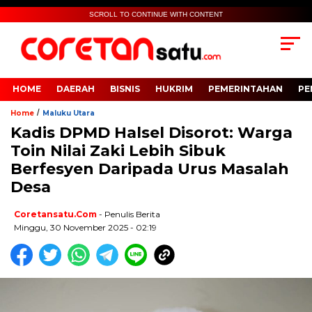
SCROLL TO CONTINUE WITH CONTENT
HOME
DAERAH
BISNIS
HUKRIM
PEMERINTAHAN
PE
/
Home
Maluku Utara
Kadis DPMD Halsel Disorot: Warga
Toin Nilai Zaki Lebih Sibuk
Berfesyen Daripada Urus Masalah
Desa
Coretansatu.com
- Penulis Berita
Minggu, 30 November 2025 - 02:19