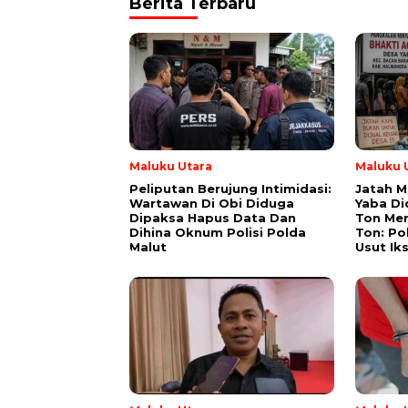
Berita Terbaru
Maluku Utara
Maluku 
Peliputan Berujung Intimidasi:
Jatah M
Wartawan Di Obi Diduga
Yaba Di
Dipaksa Hapus Data Dan
Ton Men
Dihina Oknum Polisi Polda
Ton: Po
Malut
Usut Ik