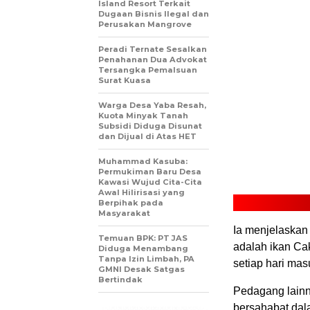
Island Resort Terkait
Dugaan Bisnis Ilegal dan
Perusakan Mangrove
Peradi Ternate Sesalkan
Penahanan Dua Advokat
Tersangka Pemalsuan
Surat Kuasa
Warga Desa Yaba Resah,
Kuota Minyak Tanah
Subsidi Diduga Disunat
dan Dijual di Atas HET
Muhammad Kasuba:
Permukiman Baru Desa
Kawasi Wujud Cita-Cita
Awal Hilirisasi yang
Berpihak pada
Masyarakat
Ia menjelaskan
Temuan BPK: PT JAS
adalah ikan Ca
Diduga Menambang
Tanpa Izin Limbah, PA
setiap hari ma
GMNI Desak Satgas
Bertindak
Pedagang lainn
bersahabat dal