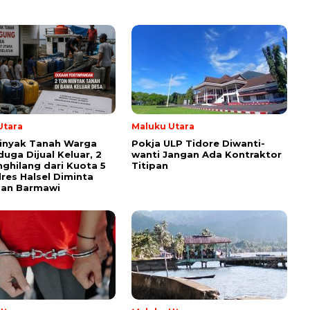
Utara
Maluku Utara
inyak Tanah Warga
Pokja ULP Tidore Diwanti-
duga Dijual Keluar, 2
wanti Jangan Ada Kontraktor
ghilang dari Kuota 5
Titipan
lres Halsel Diminta
san Barmawi