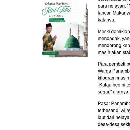
para nelayan. “
lancar. Makanya
katanya.
Meski demikian
mendadak, yan
mendorong kena
masih akan sta
Para pembeli p
Warga Panambo
kilogram masih 
“Kalau begini t
segar,” ujarnya.
Pasar Panamboan
terbesar di wil
laut dari nelay
desa-desa sekit