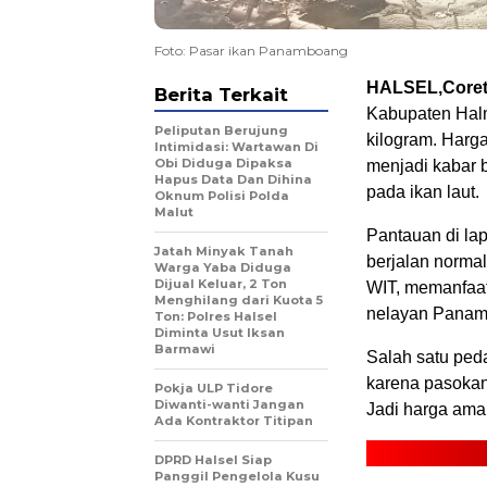
Foto: Pasar ikan Panamboang
HALSEL,Coret
Berita Terkait
Kabupaten Halma
Peliputan Berujung
kilogram. Harga
Intimidasi: Wartawan Di
Obi Diduga Dipaksa
menjadi kabar 
Hapus Data Dan Dihina
pada ikan laut.
Oknum Polisi Polda
Malut
Pantauan di lap
Jatah Minyak Tanah
berjalan normal
Warga Yaba Diduga
Dijual Keluar, 2 Ton
WIT, memanfaatk
Menghilang dari Kuota 5
nelayan Panamb
Ton: Polres Halsel
Diminta Usut Iksan
Barmawi
Salah satu ped
karena pasokan
Pokja ULP Tidore
Diwanti-wanti Jangan
Jadi harga aman 
Ada Kontraktor Titipan
DPRD Halsel Siap
Panggil Pengelola Kusu