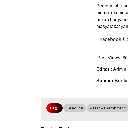
Pemerintah dae
memasuki musim
bukan hanya me
masyarakat yan
Facebook C
Post Views:
36
Editor :
Admin 
Sumber Berita
Tag :
Headline
Pasar Panamboang