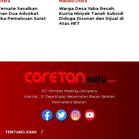
Utara
Maluku Utara
Ternate Sesalkan
Warga Desa Yaba Resah,
nan Dua Advokat
Kuota Minyak Tanah Subsidi
ka Pemalsuan Surat
Diduga Disunat dan Dijual di
Atas HET
PT. Mimbar Holding Company
Alamat : Jl. Desa Kupal, Kecamatan Bacan Selatan
Halmahera Selatan.
TENTANG KAMI