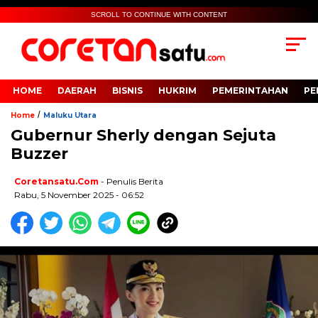
SCROLL TO CONTINUE WITH CONTENT
HOME
DAERAH
BISNIS
HUKRIM
PEMERINTAHAN
PE
/
Home
Maluku Utara
Gubernur Sherly dengan Sejuta
Buzzer
Coretansatu.com
- Penulis Berita
Rabu, 5 November 2025 - 06:52