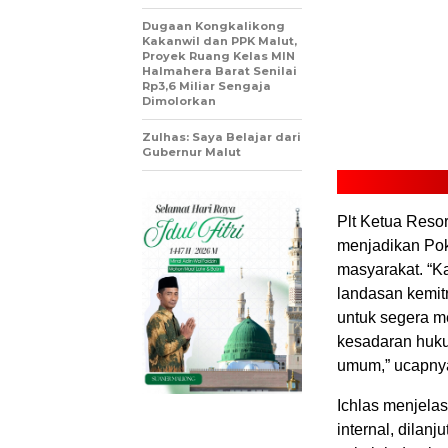
Dugaan Kongkalikong
Kakanwil dan PPK Malut,
Proyek Ruang Kelas MIN
Halmahera Barat Senilai
Rp3,6 Miliar Sengaja
Dimolorkan
Zulhas: Saya Belajar dari
Gubernur Malut
Plt Ketua Reso
menjadikan Pokd
masyarakat. “K
landasan kemi
untuk segera m
kesadaran huku
umum,” ucapny
Ichlas menjela
internal, dila