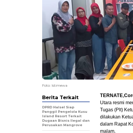
Foto: Istimewa
TERNATE,Core
Berita Terkait
Utara resmi me
DPRD Halsel Siap
Tugas (Plt) Ke
Panggil Pengelola Kusu
Island Resort Terkait
dilakukan Ketu
Dugaan Bisnis Ilegal dan
dalam Rapat Kon
Perusakan Mangrove
malam.