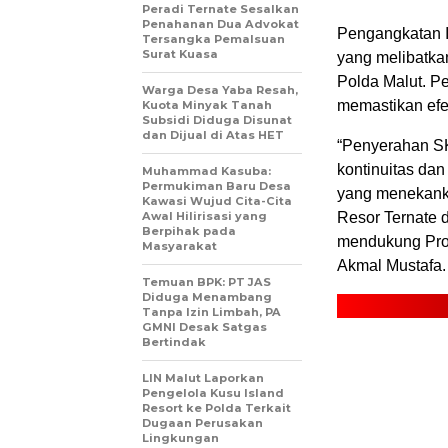
Peradi Ternate Sesalkan
Penahanan Dua Advokat
Pengangkatan I
Tersangka Pemalsuan
Surat Kuasa
yang melibatk
Polda Malut. P
Warga Desa Yaba Resah,
memastikan efek
Kuota Minyak Tanah
Subsidi Diduga Disunat
dan Dijual di Atas HET
“Penyerahan SK 
kontinuitas dan
Muhammad Kasuba:
Permukiman Baru Desa
yang menekanka
Kawasi Wujud Cita-Cita
Awal Hilirisasi yang
Resor Ternate 
Berpihak pada
mendukung Progr
Masyarakat
Akmal Mustafa.
Temuan BPK: PT JAS
Diduga Menambang
Tanpa Izin Limbah, PA
GMNI Desak Satgas
Bertindak
LIN Malut Laporkan
Pengelola Kusu Island
Resort ke Polda Terkait
Dugaan Perusakan
Lingkungan