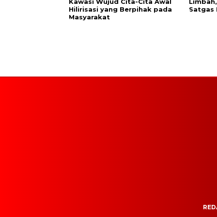
Kawasi Wujud Cita-Cita Awal
Limbah,
Hilirisasi yang Berpihak pada
Satgas 
Masyarakat
RED