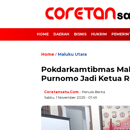
HOME
DAERAH
BISNIS
HUKRIM
PEMERIN
Home
Maluku Utara
/
Pokdarkamtibmas Malu
Purnomo Jadi Ketua R
Coretansatu.com
- Penulis Berita
Sabtu, 1 November 2025 - 01:49