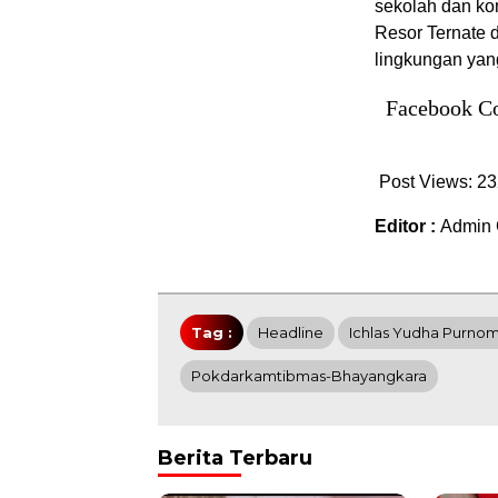
sekolah dan ko
Resor Ternate
lingkungan yan
Facebook C
Post Views:
23
Editor :
Admin 
Tag :
Headline
Ichlas Yudha Purnom
Pokdarkamtibmas-Bhayangkara
Berita Terbaru