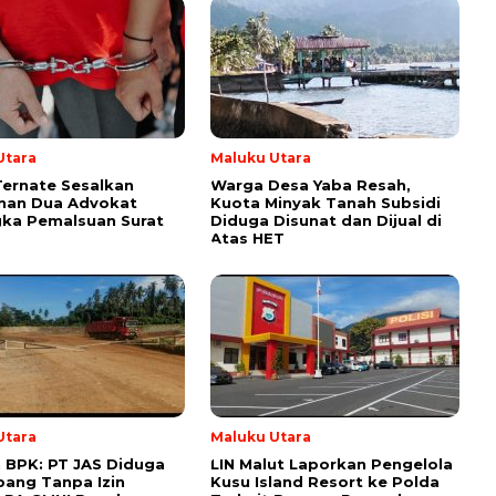
Utara
Maluku Utara
Ternate Sesalkan
Warga Desa Yaba Resah,
nan Dua Advokat
Kuota Minyak Tanah Subsidi
ka Pemalsuan Surat
Diduga Disunat dan Dijual di
Atas HET
Utara
Maluku Utara
BPK: PT JAS Diduga
LIN Malut Laporkan Pengelola
ang Tanpa Izin
Kusu Island Resort ke Polda