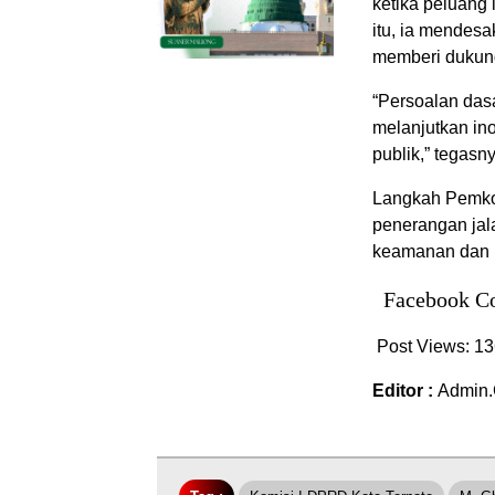
ketika peluang
itu, ia mendesa
memberi dukunga
“Persoalan das
melanjutkan in
publik,” tegasn
Langkah Pemkot
penerangan jal
keamanan dan k
Facebook C
Post Views:
13
Editor :
Admin.