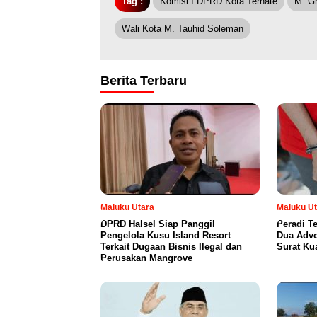
Tag :
Komisi I DPRD Kota Ternate
M. Gh
Wali Kota M. Tauhid Soleman
Berita Terbaru
Maluku Utara
Maluku Ut
DPRD Halsel Siap Panggil
Peradi T
Pengelola Kusu Island Resort
Dua Advo
Terkait Dugaan Bisnis Ilegal dan
Surat Ku
Perusakan Mangrove