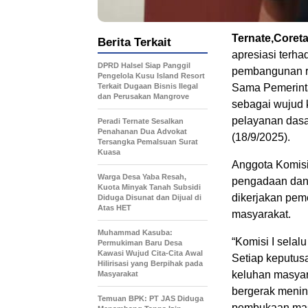
Ternate,Coret
Berita Terkait
apresiasi terh
DPRD Halsel Siap Panggil
pembangunan ri
Pengelola Kusu Island Resort
Terkait Dugaan Bisnis Ilegal
Sama Pemerint
dan Perusakan Mangrove
sebagai wujud 
pelayanan dasar
Peradi Ternate Sesalkan
Penahanan Dua Advokat
(18/9/2025).
Tersangka Pemalsuan Surat
Kuasa
Anggota Komisi
Warga Desa Yaba Resah,
pengadaan dan 
Kuota Minyak Tanah Subsidi
dikerjakan pem
Diduga Disunat dan Dijual di
Atas HET
masyarakat.
Muhammad Kasuba:
“Komisi I sela
Permukiman Baru Desa
Kawasi Wujud Cita-Cita Awal
Setiap keputusa
Hilirisasi yang Berpihak pada
keluhan masyar
Masyarakat
bergerak meninda
Temuan BPK: PT JAS Diduga
pembukaan mas