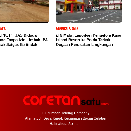
ara
Maluku Utara
BPK: PT JAS Diduga
LIN Malut Laporkan Pengelola Kusu
g Tanpa Izin Limbah, PA
Island Resort ke Polda Terkait
ak Satgas Bertindak
Dugaan Perusakan Lingkungan
PT. Mimbar Holding Company
Alamat : Jl. Desa Kupal, Kecamatan Bacan Selatan
Halmahera Selatan.