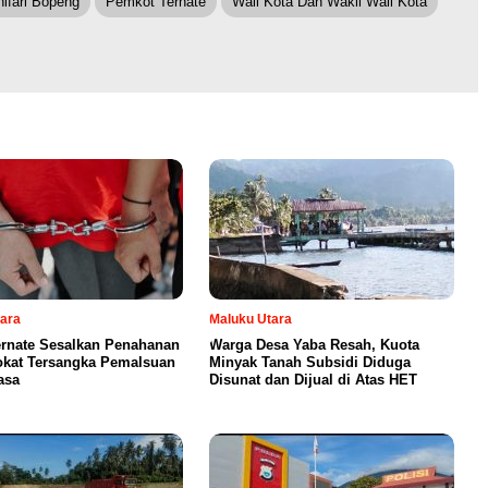
ifari Bopeng
Pemkot Ternate
Wali Kota Dan Wakil Wali Kota
ara
Maluku Utara
ernate Sesalkan Penahanan
Warga Desa Yaba Resah, Kuota
kat Tersangka Pemalsuan
Minyak Tanah Subsidi Diduga
asa
Disunat dan Dijual di Atas HET