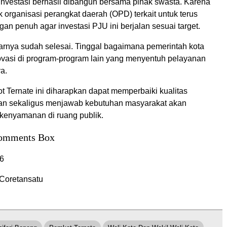
 investasi berhasil dibangun bersama pihak swasta. Karena
k organisasi perangkat daerah (OPD) terkait untuk terus
n penuh agar investasi PJU ini berjalan sesuai target.
arnya sudah selesai. Tinggal bagaimana pemerintah kota
ovasi di program-program lain yang menyentuh pelayanan
ya.
 Ternate ini diharapkan dapat memperbaiki kualitas
an sekaligus menjawab kebutuhan masyarakat akan
enyamanan di ruang publik.
omments Box
6
Coretansatu