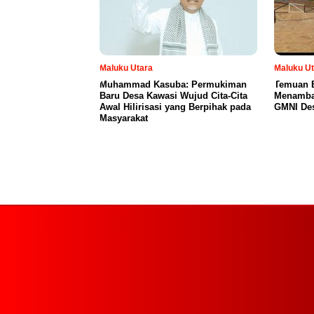
Maluku Utara
Maluku Ut
Muhammad Kasuba: Permukiman
Temuan 
Baru Desa Kawasi Wujud Cita-Cita
Menamban
Awal Hilirisasi yang Berpihak pada
GMNI Des
Masyarakat