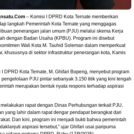
ansatu.Com
– Komisi I DPRD Kota Ternate memberikan
adap langkah Pemerintah Kota Ternate yang menggagas
buan penerangan jalan umum (PJU) melalui skema Kerja
ah dengan Badan Usaha (KPBU). Program ini disebut
komitmen Wali Kota M. Tauhid Soleman dalam memperkuat
, khususnya di sektor infrastruktur penerangan kota, Kamis
 I DPRD Kota Ternate, M. Ghifari Bopeng, menyebut program
pengelolaan PJU pintar sebanyak 3.150 titik yang kini tengah
erintah merupakan bentuk nyata respons terhadap aspirasi
lu melakukan rapat dengan Dinas Perhubungan terkait PJU.
n yang lahir dalam rapat dengar pendapat berangkat dari
akat. Dan kini, program ini menjadi bukti bahwa pemerintah
klanjuti aspirasi tersebut,” ujar Ghifari usai paripurna
a sidang pertama DPRD, Rabu (17/9/2025).