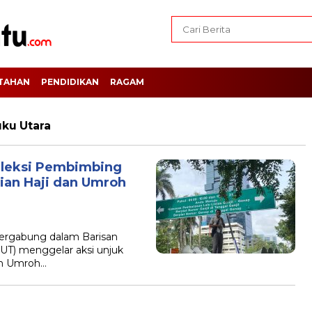
TAHAN
PENDIDIKAN
RAGAM
uku Utara
eleksi Pembimbing
rian Haji dan Umroh
tergabung dalam Barisan
UT) menggelar aksi unjuk
an Umroh…