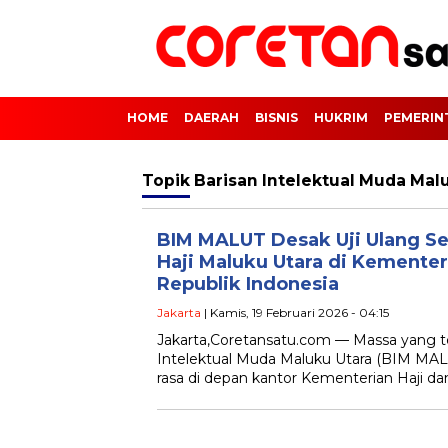
HOME
DAERAH
BISNIS
HUKRIM
PEMERIN
Topik
Barisan Intelektual Muda Mal
BIM MALUT Desak Uji Ulang S
Haji Maluku Utara di Kemente
Republik Indonesia
Jakarta
| Kamis, 19 Februari 2026 - 04:15
Jakarta,Coretansatu.com — Massa yang 
Intelektual Muda Maluku Utara (BIM MAL
rasa di depan kantor Kementerian Haji d